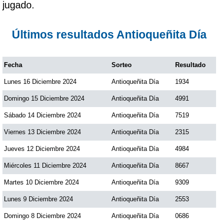
jugado.
Paisita Día
Últimos resultados Antioqueñita Día
Paisita Noche
Fecha
Sorteo
Resultado
Paisita 3
Lunes 16 Diciembre 2024
Antioqueñita Día
1934
Pick 3 Día
Domingo 15 Diciembre 2024
Antioqueñita Día
4991
Sábado 14 Diciembre 2024
Antioqueñita Día
7519
Pick 3 Noche
Viernes 13 Diciembre 2024
Antioqueñita Día
2315
Jueves 12 Diciembre 2024
Antioqueñita Día
4984
Pick 4 Día
Miércoles 11 Diciembre 2024
Antioqueñita Día
8667
Martes 10 Diciembre 2024
Antioqueñita Día
9309
Pick 4 Noche
Lunes 9 Diciembre 2024
Antioqueñita Día
2553
Pijao de Oro
Domingo 8 Diciembre 2024
Antioqueñita Día
0686