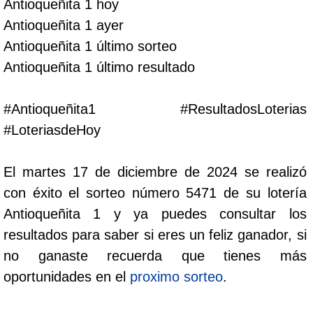
Antioqueñita 1 hoy
Cafeterito Tarde
Antioqueñita 1 ayer
Antioqueñita 1 último sorteo
Cafeterito Noche
Antioqueñita 1 último resultado
Caribeña Día
#Antioqueñita1 #ResultadosLoterias
#LoteriasdeHoy
Caribeña Noche
El martes 17 de diciembre de 2024 se realizó
Chontico Día
con éxito el sorteo número 5471 de su lotería
Antioqueñita 1 y ya puedes consultar los
Chontico Noche
resultados para saber si eres un feliz ganador, si
no ganaste recuerda que tienes más
Culona día
oportunidades en el
proximo sorteo
.
Culona noche