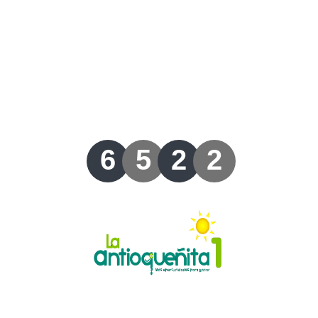
Lotería del Valle
Lotería del Meta
Lotería de Manizales
Lotería del Quindio
6
5
2
2
Lotería de Bogotá
Lotería de Risaralda
Lotería de Medellín
Lotería de Santander