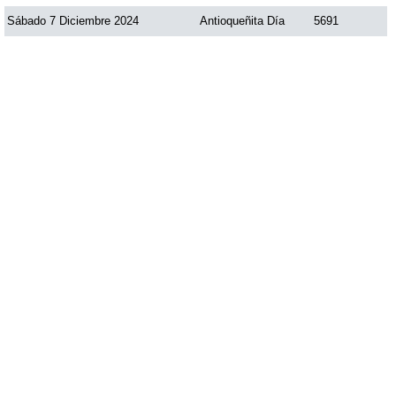
Sábado 7 Diciembre 2024
Antioqueñita Día
5691
Saman de la suerte
Sinuano Día
Sinuano Noche
Super Chontico Noche