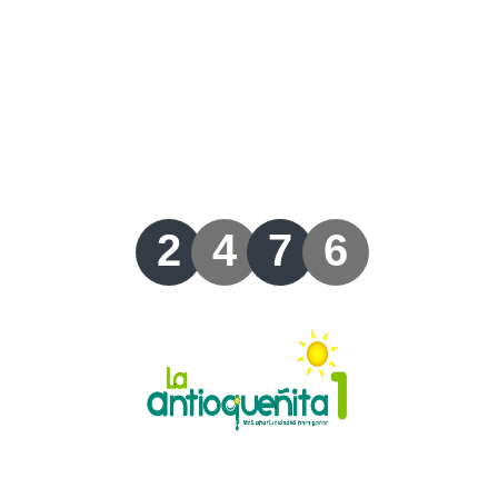
Lotería del Valle
Lotería del Meta
Lotería de Manizales
Lotería del Quindio
2
4
7
6
Lotería de Bogotá
Lotería de Risaralda
Lotería de Medellín
Lotería de Santander