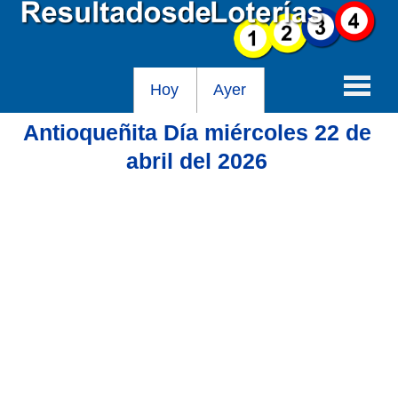
Hoy
Ayer
Antioqueñita Día miércoles 22 de
Baloto
abril del 2026
Lotería de Cundinamarca
Lotería del Tolima
Lotería de la Cruz Roja
Lotería del Huila