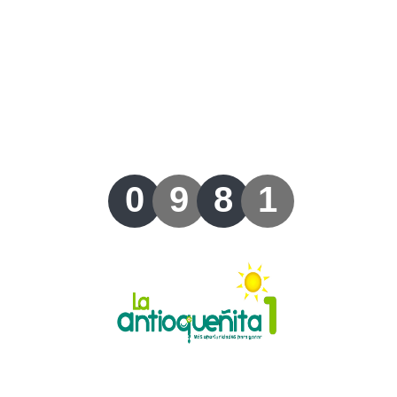
Lotería del Valle
Lotería del Meta
Lotería de Manizales
Lotería del Quindio
0
9
8
1
Lotería de Bogotá
Lotería de Risaralda
Lotería de Medellín
Lotería de Santander