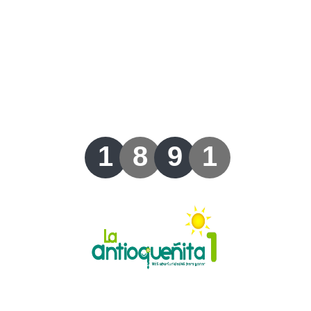
Lotería del Valle
Lotería del Meta
Lotería de Manizales
Lotería del Quindio
1
8
9
1
Lotería de Bogotá
Lotería de Risaralda
Lotería de Medellín
Lotería de Santander