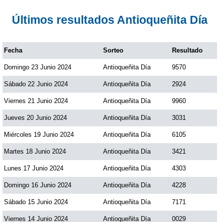
Paisita Día
Últimos resultados Antioqueñita Día
Paisita Noche
Fecha
Sorteo
Resultado
Domingo 23 Junio 2024
Antioqueñita Día
9570
Paisita 3
Sábado 22 Junio 2024
Antioqueñita Día
2924
Pick 3 Día
Viernes 21 Junio 2024
Antioqueñita Día
9960
Jueves 20 Junio 2024
Antioqueñita Día
3031
Pick 3 Noche
Miércoles 19 Junio 2024
Antioqueñita Día
6105
Martes 18 Junio 2024
Antioqueñita Día
3421
Pick 4 Día
Lunes 17 Junio 2024
Antioqueñita Día
4303
Domingo 16 Junio 2024
Antioqueñita Día
4228
Pick 4 Noche
Sábado 15 Junio 2024
Antioqueñita Día
7171
Pijao de Oro
Viernes 14 Junio 2024
Antioqueñita Día
0029