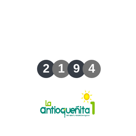
Lotería del Valle
Lotería del Meta
Lotería de Manizales
Lotería del Quindio
2
1
9
4
Lotería de Bogotá
Lotería de Risaralda
Lotería de Medellín
Lotería de Santander