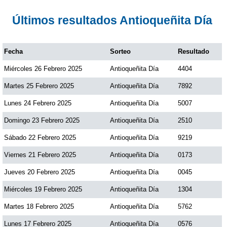
Paisita Día
Últimos resultados Antioqueñita Día
Paisita Noche
Fecha
Sorteo
Resultado
Miércoles 26 Febrero 2025
Antioqueñita Día
4404
Paisita 3
Martes 25 Febrero 2025
Antioqueñita Día
7892
Pick 3 Día
Lunes 24 Febrero 2025
Antioqueñita Día
5007
Domingo 23 Febrero 2025
Antioqueñita Día
2510
Pick 3 Noche
Sábado 22 Febrero 2025
Antioqueñita Día
9219
Viernes 21 Febrero 2025
Antioqueñita Día
0173
Pick 4 Día
Jueves 20 Febrero 2025
Antioqueñita Día
0045
Miércoles 19 Febrero 2025
Antioqueñita Día
1304
Pick 4 Noche
Martes 18 Febrero 2025
Antioqueñita Día
5762
Pijao de Oro
Lunes 17 Febrero 2025
Antioqueñita Día
0576