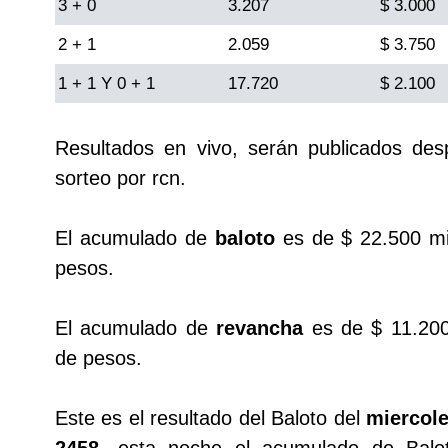
3 + 0
3.207
$ 3.000
Cafeterito Tarde
2 + 1
2.059
$ 3.750
Cafeterito Noche
1 + 1 Y 0 + 1
17.720
$ 2.100
Caribeña Día
Resultados en vivo, serán publicados de
sorteo por rcn.
Caribeña Noche
El acumulado de
baloto
es de $ 22.500 mi
Chontico Día
pesos.
Chontico Noche
El acumulado de
revancha
es de $ 11.200
de pesos.
Culona día
Este es el resultado del Baloto del
miercole
Culona noche
2458
, esta noche el acumulado de Balo