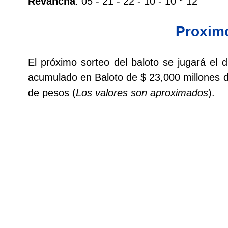
Revancha
: 05 - 21 - 22 - 10 - 10 * 12
Paisita Día
Proxim
Paisita Noche
El próximo sorteo del baloto se jugará el
Paisita 3
acumulado en Baloto de $ 23,000 millones 
de pesos (
Los valores son aproximados
).
Pick 3 Día
Pick 3 Noche
Pick 4 Día
Pick 4 Noche
Pijao de Oro