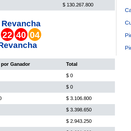
$ 130.267.800
Ca
o
Revancha
Cu
22
40
04
Pi
 Revancha
Pi
 por Ganador
Total
$ 0
$ 0
0
$ 3.106.800
$ 3.398.650
$ 2.943.250