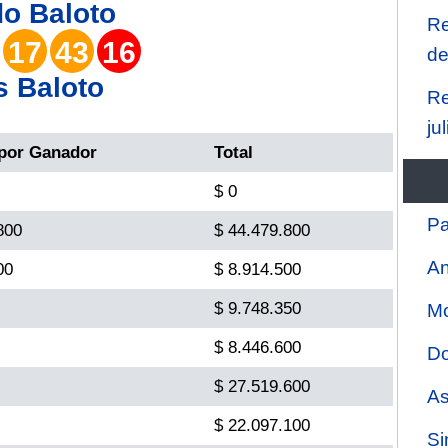
do
Baloto
Re
17
43
16
de
s Baloto
Re
ju
por Ganador
Total
$ 0
Pa
800
$ 44.479.800
An
00
$ 8.914.500
$ 9.748.350
Mo
$ 8.446.600
Do
$ 27.519.600
As
$ 22.097.100
Si