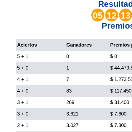
Resulta
Lotería del Valle
05
12
13
Lotería del Meta
Premio
Lotería de Manizales
Aciertos
Ganadores
Premios 
Lotería del Quindio
5 + 1
0
$ 0
5 + 0
1
$ 44.479.
Lotería de Bogotá
4 + 1
7
$ 1.273.5
4 + 0
83
$ 117.450
Lotería de Risaralda
3 + 1
269
$ 31.400
Lotería de Medellín
3 + 0
3.621
$ 7.600
2 + 1
3.027
$ 7.300
Lotería de Santander