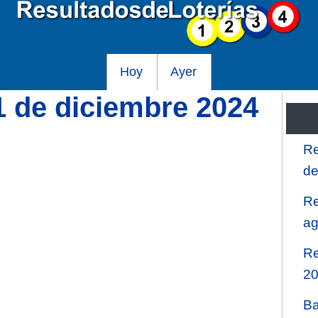
Hoy
Ayer
1 de diciembre 2024
Re
de
Re
ag
Re
2
Ba