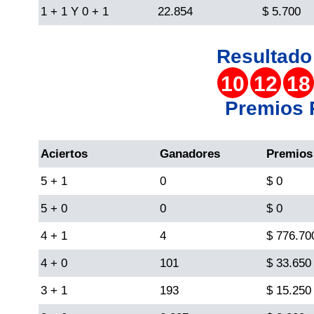
1 + 1 Y 0 + 1
22.854
$ 5.700
Lotería del Cauca
Resultad
Lotería de Boyaca
10
12
18
Premios
Extra de Colombia
Aciertos
Ganadores
Premios
Antioqueñita Día
5 + 1
0
$ 0
Antioqueñita Tarde
5 + 0
0
$ 0
4 + 1
4
$ 776.70
Astro Sol
4 + 0
101
$ 33.650
Astro Luna
3 + 1
193
$ 15.250