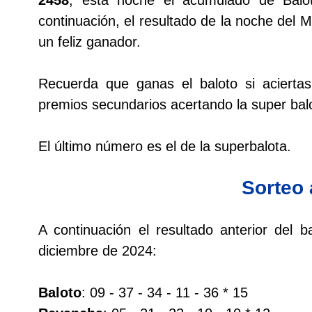
continuación, el resultado de la noche del 
Dorado Mañana
un feliz ganador.
Dorado Tarde
Recuerda que ganas el baloto si acierta
premios secundarios acertando la super balo
Dorado Noche
El último número es el de la superbalota.
Fantástica Día
Sorteo 
Fantástica Noche
A continuación el resultado anterior del
Motilon Tarde
diciembre de 2024:
Motilon Noche
Baloto
: 09 - 37 - 34 - 11 - 36 * 15