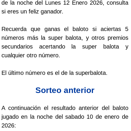
de la noche del Lunes 12 Enero 2026, consulta
Cafeterito Tarde
si eres un feliz ganador.
Cafeterito Noche
Recuerda que ganas el baloto si aciertas 5
números más la super balota, y otros premios
Caribeña Día
secundarios acertando la super balota y
cualquier otro número.
Caribeña Noche
El último número es el de la superbalota.
Chontico Día
Sorteo anterior
Chontico Noche
A continuación el resultado anterior del baloto
Culona día
jugado en la noche del sabado 10 de enero de
2026:
Culona noche