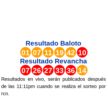
Lotería del Valle
Lotería del Meta
Lotería de Manizales
Resultado
Baloto
Lotería del Quindio
01
07
11
19
42
10
Resultado
Revancha
Lotería de Bogotá
07
26
27
33
36
14
Lotería de Risaralda
Resultados en vivo, serán publicados después
de las 11:11pm cuando se realiza el sorteo por
Lotería de Medellín
rcn.
Lotería de Santander