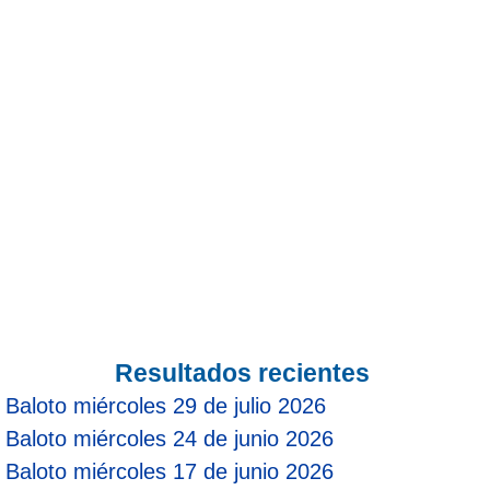
Paisita Día
Paisita Noche
Paisita 3
Pick 3 Día
Pick 3 Noche
Pick 4 Día
Resultados recientes
Baloto miércoles 29 de julio 2026
Pick 4 Noche
Baloto miércoles 24 de junio 2026
Baloto miércoles 17 de junio 2026
Pijao de Oro