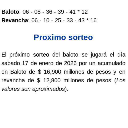
Baloto
: 06 - 08 - 36 - 39 - 41 * 12
Dorado Mañana
Revancha
: 06 - 10 - 25 - 33 - 43 * 16
Dorado Tarde
Proximo sorteo
Dorado Noche
El próximo sorteo del baloto se jugará el día
sabado 17 de enero de 2026 por un acumulado
Fantástica Día
en Baloto de $ 16,900 millones de pesos y en
revancha de $ 12,800 millones de pesos (
Los
Fantástica Noche
valores son aproximados
).
Motilon Tarde
Motilon Noche