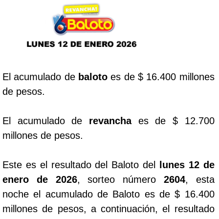
Lotería del Cauca
Lotería de Boyaca
El acumulado de
baloto
es de $ 16.400 millones
Extra de Colombia
de pesos.
Antioqueñita Día
El acumulado de
revancha
es de $ 12.700
millones de pesos.
Antioqueñita Tarde
Este es el resultado del Baloto del
lunes 12 de
Astro Sol
enero de 2026
, sorteo número
2604
, esta
noche el acumulado de Baloto es de $ 16.400
Astro Luna
millones de pesos, a continuación, el resultado