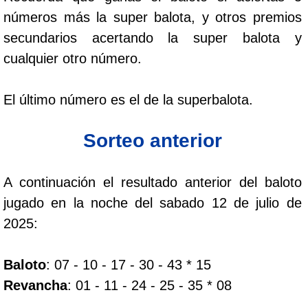
Paisita Día
números más la super balota, y otros premios
secundarios acertando la super balota y
Paisita Noche
cualquier otro número.
Paisita 3
El último número es el de la superbalota.
Sorteo anterior
Pick 3 Día
Pick 3 Noche
A continuación el resultado anterior del baloto
jugado en la noche del sabado 12 de julio de
Pick 4 Día
2025:
Pick 4 Noche
Baloto
: 07 - 10 - 17 - 30 - 43 * 15
Revancha
: 01 - 11 - 24 - 25 - 35 * 08
Pijao de Oro