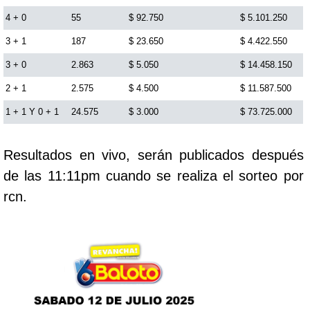
Cafeterito Tarde
4 + 0
55
$ 92.750
$ 5.101.250
3 + 1
187
$ 23.650
$ 4.422.550
Cafeterito Noche
3 + 0
2.863
$ 5.050
$ 14.458.150
2 + 1
2.575
$ 4.500
$ 11.587.500
Caribeña Día
1 + 1 Y 0 + 1
24.575
$ 3.000
$ 73.725.000
Caribeña Noche
Resultados en vivo, serán publicados después
de las 11:11pm cuando se realiza el sorteo por
Chontico Día
rcn.
Chontico Noche
Culona día
Culona noche