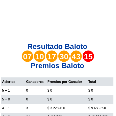
Lotería del Valle
Lotería del Meta
Lotería de Manizales
Resultado
Baloto
Lotería del Quindio
07
10
17
30
43
15
Premios Baloto
Lotería de Bogotá
Lotería de Risaralda
Aciertos
Ganadores
Premios por Ganador
Total
5 + 1
0
$ 0
$ 0
Lotería de Medellín
5 + 0
0
$ 0
$ 0
4 + 1
3
$ 3.228.450
$ 9.685.350
Lotería de Santander