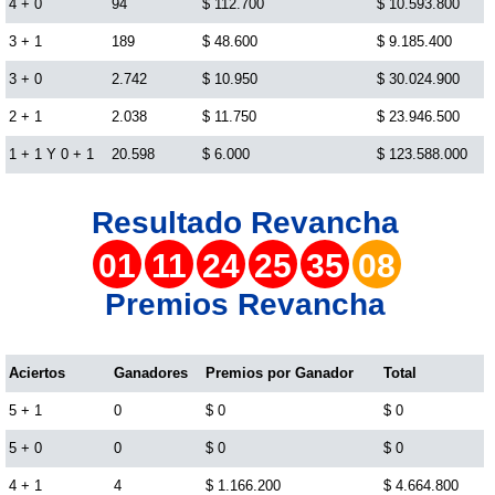
4 + 0
94
$ 112.700
$ 10.593.800
3 + 1
189
$ 48.600
$ 9.185.400
Lotería del Cauca
3 + 0
2.742
$ 10.950
$ 30.024.900
Lotería de Boyaca
2 + 1
2.038
$ 11.750
$ 23.946.500
1 + 1 Y 0 + 1
20.598
$ 6.000
$ 123.588.000
Extra de Colombia
Resultado
Revancha
Antioqueñita Día
01
11
24
25
35
08
Premios Revancha
Antioqueñita Tarde
Aciertos
Ganadores
Premios por Ganador
Total
Astro Sol
5 + 1
0
$ 0
$ 0
Astro Luna
5 + 0
0
$ 0
$ 0
4 + 1
4
$ 1.166.200
$ 4.664.800