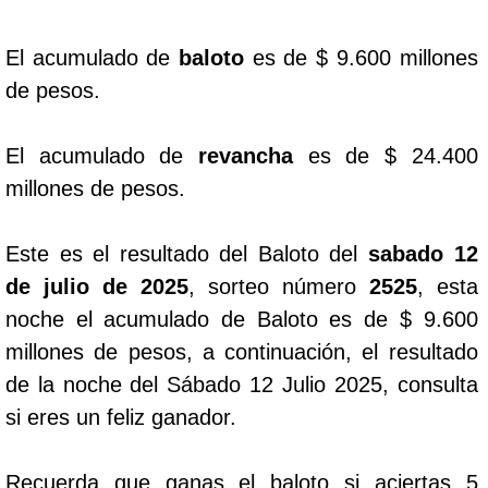
Dorado Mañana
El acumulado de
baloto
es de $ 9.600 millones
de pesos.
Dorado Tarde
El acumulado de
revancha
es de $ 24.400
Dorado Noche
millones de pesos.
Fantástica Día
Este es el resultado del Baloto del
sabado 12
de julio de 2025
, sorteo número
2525
, esta
Fantástica Noche
noche el acumulado de Baloto es de $ 9.600
millones de pesos, a continuación, el resultado
Motilon Tarde
de la noche del Sábado 12 Julio 2025, consulta
si eres un feliz ganador.
Motilon Noche
Recuerda que ganas el baloto si aciertas 5