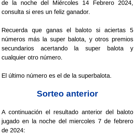
de la noche del Miércoles 14 Febrero 2024,
Cafeterito Tarde
consulta si eres un feliz ganador.
Cafeterito Noche
Recuerda que ganas el baloto si aciertas 5
números más la super balota, y otros premios
Caribeña Día
secundarios acertando la super balota y
cualquier otro número.
Caribeña Noche
El último número es el de la superbalota.
Chontico Día
Sorteo anterior
Chontico Noche
A continuación el resultado anterior del baloto
Culona día
jugado en la noche del miercoles 7 de febrero
de 2024:
Culona noche