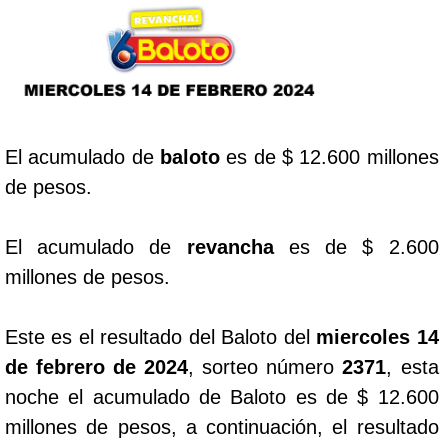
Lotería del Cauca
Lotería de Boyaca
El acumulado de
baloto
es de $ 12.600 millones
Extra de Colombia
de pesos.
Antioqueñita Día
El acumulado de
revancha
es de $ 2.600
millones de pesos.
Antioqueñita Tarde
Este es el resultado del Baloto del
miercoles 14
Astro Sol
de febrero de 2024
, sorteo número
2371
, esta
noche el acumulado de Baloto es de $ 12.600
Astro Luna
millones de pesos, a continuación, el resultado