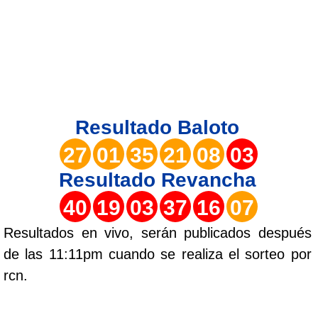
Lotería del Valle
Lotería del Meta
Lotería de Manizales
Resultado
Baloto
Lotería del Quindio
27
01
35
21
08
03
Resultado
Revancha
Lotería de Bogotá
40
19
03
37
16
07
Lotería de Risaralda
Resultados en vivo, serán publicados después
de las 11:11pm cuando se realiza el sorteo por
Lotería de Medellín
rcn.
Lotería de Santander