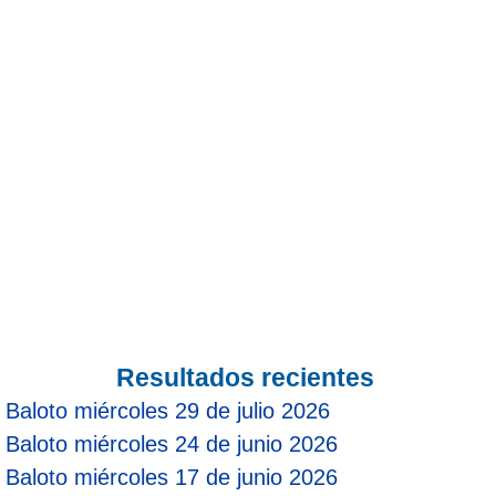
Paisita Día
Paisita Noche
Paisita 3
Pick 3 Día
Pick 3 Noche
Pick 4 Día
Resultados recientes
Baloto miércoles 29 de julio 2026
Pick 4 Noche
Baloto miércoles 24 de junio 2026
Baloto miércoles 17 de junio 2026
Pijao de Oro