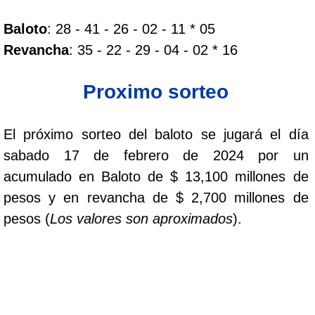
Baloto
: 28 - 41 - 26 - 02 - 11 * 05
Dorado Mañana
Revancha
: 35 - 22 - 29 - 04 - 02 * 16
Dorado Tarde
Proximo sorteo
Dorado Noche
El próximo sorteo del baloto se jugará el día
sabado 17 de febrero de 2024 por un
Fantástica Día
acumulado en Baloto de $ 13,100 millones de
pesos y en revancha de $ 2,700 millones de
Fantástica Noche
pesos (
Los valores son aproximados
).
Motilon Tarde
Motilon Noche