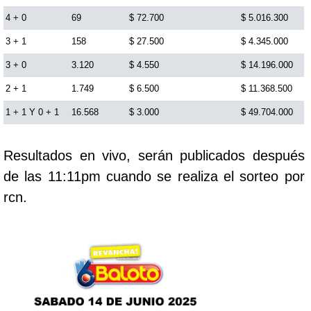
Cafeterito Tarde
4 + 0
69
$ 72.700
$ 5.016.300
3 + 1
158
$ 27.500
$ 4.345.000
Cafeterito Noche
3 + 0
3.120
$ 4.550
$ 14.196.000
2 + 1
1.749
$ 6.500
$ 11.368.500
Caribeña Día
1 + 1 Y 0 + 1
16.568
$ 3.000
$ 49.704.000
Caribeña Noche
Resultados en vivo, serán publicados después
de las 11:11pm cuando se realiza el sorteo por
Chontico Día
rcn.
Chontico Noche
Culona día
Culona noche