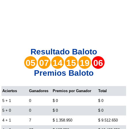
Lotería del Valle
Lotería del Meta
Lotería de Manizales
Resultado
Baloto
Lotería del Quindio
05
07
14
15
19
06
Premios Baloto
Lotería de Bogotá
Lotería de Risaralda
Aciertos
Ganadores
Premios por Ganador
Total
5 + 1
0
$ 0
$ 0
Lotería de Medellín
5 + 0
0
$ 0
$ 0
4 + 1
7
$ 1.358.950
$ 9.512.650
Lotería de Santander