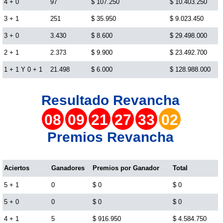
4 + 0
97
$ 107.250
$ 10.403.250
3 + 1
251
$ 35.950
$ 9.023.450
Lotería del Cauca
3 + 0
3.430
$ 8.600
$ 29.498.000
Lotería de Boyaca
2 + 1
2.373
$ 9.900
$ 23.492.700
1 + 1 Y 0 + 1
21.498
$ 6.000
$ 128.988.000
Extra de Colombia
Resultado
Revancha
Antioqueñita Día
08
09
21
27
33
02
Premios Revancha
Antioqueñita Tarde
Aciertos
Ganadores
Premios por Ganador
Total
Astro Sol
5 + 1
0
$ 0
$ 0
Astro Luna
5 + 0
0
$ 0
$ 0
4 + 1
5
$ 916.950
$ 4.584.750