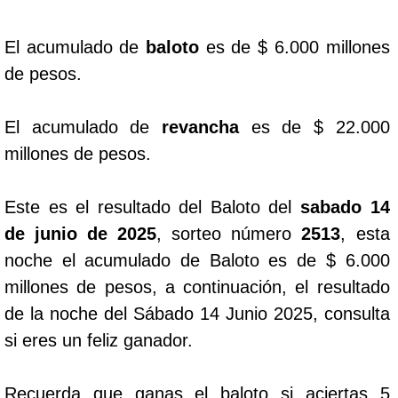
Dorado Mañana
El acumulado de
baloto
es de $ 6.000 millones
de pesos.
Dorado Tarde
El acumulado de
revancha
es de $ 22.000
Dorado Noche
millones de pesos.
Fantástica Día
Este es el resultado del Baloto del
sabado 14
de junio de 2025
, sorteo número
2513
, esta
Fantástica Noche
noche el acumulado de Baloto es de $ 6.000
millones de pesos, a continuación, el resultado
Motilon Tarde
de la noche del Sábado 14 Junio 2025, consulta
si eres un feliz ganador.
Motilon Noche
Recuerda que ganas el baloto si aciertas 5