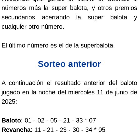
Paisita Día
números más la super balota, y otros premios
secundarios acertando la super balota y
Paisita Noche
cualquier otro número.
Paisita 3
El último número es el de la superbalota.
Sorteo anterior
Pick 3 Día
Pick 3 Noche
A continuación el resultado anterior del baloto
jugado en la noche del miercoles 11 de junio de
Pick 4 Día
2025:
Pick 4 Noche
Baloto
: 01 - 02 - 05 - 21 - 33 * 07
Revancha
: 11 - 21 - 23 - 30 - 34 * 05
Pijao de Oro