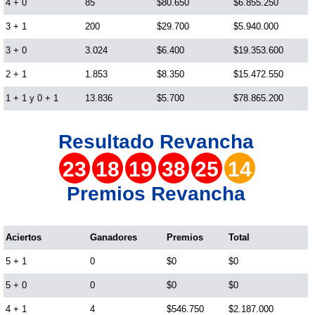
4 + 0
85
$80.650
$6.855.250
3 + 1
200
$29.700
$5.940.000
Lotería del Cauca
3 + 0
3.024
$6.400
$19.353.600
Lotería de Boyaca
2 + 1
1.853
$8.350
$15.472.550
1 + 1 y 0 + 1
13.836
$5.700
$78.865.200
Extra de Colombia
Resultado
Revancha
Antioqueñita Día
23
18
19
38
25
14
Premios Revancha
Antioqueñita Tarde
Aciertos
Ganadores
Premios
Total
Astro Sol
5 + 1
0
$0
$0
Astro Luna
5 + 0
0
$0
$0
4 + 1
4
$546.750
$2.187.000