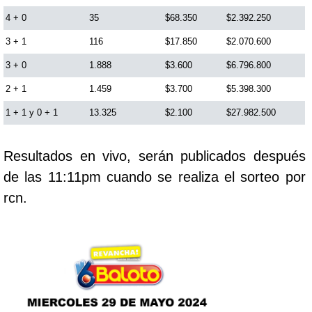
Cafeterito Tarde
4 + 0
35
$68.350
$2.392.250
3 + 1
116
$17.850
$2.070.600
Cafeterito Noche
3 + 0
1.888
$3.600
$6.796.800
2 + 1
1.459
$3.700
$5.398.300
Caribeña Día
1 + 1 y 0 + 1
13.325
$2.100
$27.982.500
Caribeña Noche
Resultados en vivo, serán publicados después
de las 11:11pm cuando se realiza el sorteo por
Chontico Día
rcn.
Chontico Noche
Culona día
Culona noche