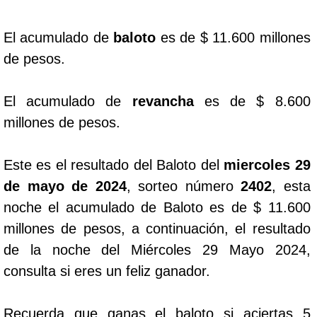
Dorado Mañana
El acumulado de
baloto
es de $ 11.600 millones
de pesos.
Dorado Tarde
El acumulado de
revancha
es de $ 8.600
Dorado Noche
millones de pesos.
Fantástica Día
Este es el resultado del Baloto del
miercoles 29
de mayo de 2024
, sorteo número
2402
, esta
Fantástica Noche
noche el acumulado de Baloto es de $ 11.600
millones de pesos, a continuación, el resultado
Motilon Tarde
de la noche del Miércoles 29 Mayo 2024,
consulta si eres un feliz ganador.
Motilon Noche
Recuerda que ganas el baloto si aciertas 5