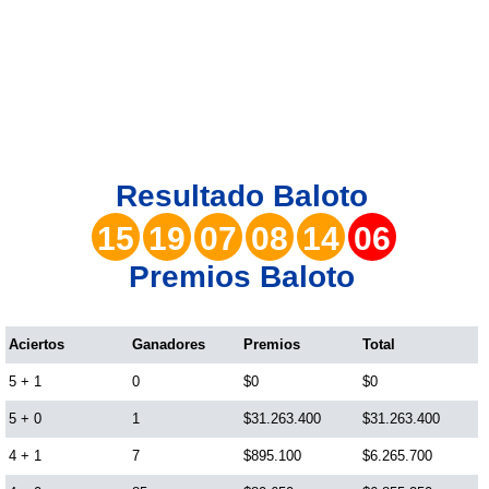
Lotería del Valle
Lotería del Meta
Lotería de Manizales
Resultado
Baloto
Lotería del Quindio
15
19
07
08
14
06
Premios Baloto
Lotería de Bogotá
Lotería de Risaralda
Aciertos
Ganadores
Premios
Total
5 + 1
0
$0
$0
Lotería de Medellín
5 + 0
1
$31.263.400
$31.263.400
4 + 1
7
$895.100
$6.265.700
Lotería de Santander