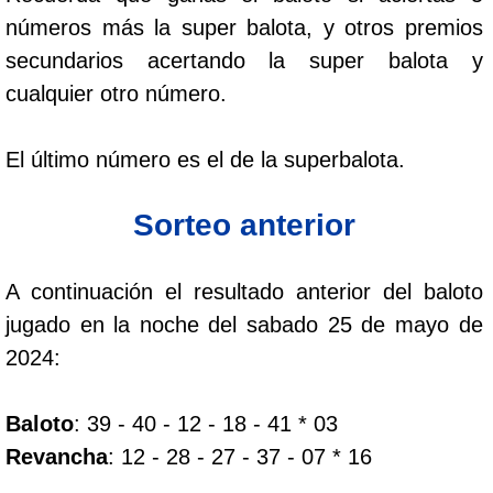
Paisita Día
números más la super balota, y otros premios
secundarios acertando la super balota y
Paisita Noche
cualquier otro número.
Paisita 3
El último número es el de la superbalota.
Sorteo anterior
Pick 3 Día
Pick 3 Noche
A continuación el resultado anterior del baloto
jugado en la noche del sabado 25 de mayo de
Pick 4 Día
2024:
Pick 4 Noche
Baloto
: 39 - 40 - 12 - 18 - 41 * 03
Revancha
: 12 - 28 - 27 - 37 - 07 * 16
Pijao de Oro