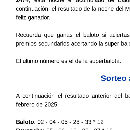
continuación, el resultado de la noche del 
Dorado Mañana
feliz ganador.
Dorado Tarde
Recuerda que ganas el baloto si acierta
premios secundarios acertando la super balo
Dorado Noche
El último número es el de la superbalota.
Fantástica Día
Sorteo 
Fantástica Noche
A continuación el resultado anterior del
Motilon Tarde
febrero de 2025:
Motilon Noche
Baloto
: 02 - 04 - 05 - 28 - 33 * 12