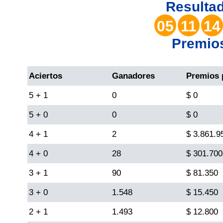
Resulta
Lotería del Valle
05
11
14
Lotería del Meta
Premio
Lotería de Manizales
Aciertos
Ganadores
Premios 
Lotería del Quindio
5 + 1
0
$ 0
5 + 0
0
$ 0
Lotería de Bogotá
4 + 1
2
$ 3.861.9
4 + 0
28
$ 301.700
Lotería de Risaralda
3 + 1
90
$ 81.350
Lotería de Medellín
3 + 0
1.548
$ 15.450
2 + 1
1.493
$ 12.800
Lotería de Santander