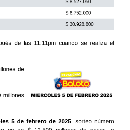
$ 8.527.050
$ 6.752.000
$ 30.928.800
spués de las 11:11pm cuando se realiza el
llones de
 millones
les 5 de febrero de 2025
, sorteo número
to es de $ 12.500 millones de pesos, a