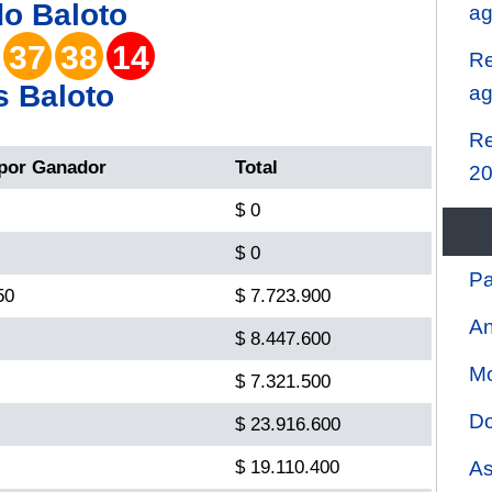
do
Baloto
ag
37
38
14
Re
s Baloto
ag
Re
por Ganador
Total
2
$ 0
$ 0
Pa
50
$ 7.723.900
An
$ 8.447.600
Mo
$ 7.321.500
Do
$ 23.916.600
$ 19.110.400
As