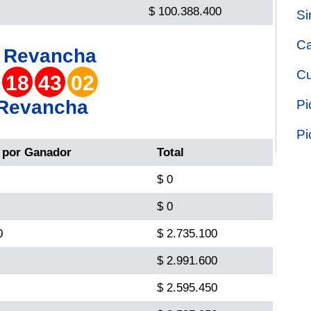
$ 100.388.400
Si
Ca
o
Revancha
Cu
18
43
02
 Revancha
Pi
Pi
 por Ganador
Total
$ 0
$ 0
0
$ 2.735.100
$ 2.991.600
$ 2.595.450