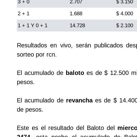
3 + 0
2.707
$ 3.150
Cafeterito Tarde
2 + 1
1.688
$ 4.000
Cafeterito Noche
1 + 1 Y 0 + 1
14.728
$ 2.100
Caribeña Día
Resultados en vivo, serán publicados de
sorteo por rcn.
Caribeña Noche
El acumulado de
baloto
es de $ 12.500 mi
Chontico Día
pesos.
Chontico Noche
El acumulado de
revancha
es de $ 14.400
de pesos.
Culona día
Este es el resultado del Baloto del
mierco
Culona noche
2474
, esta noche el acumulado de Balo