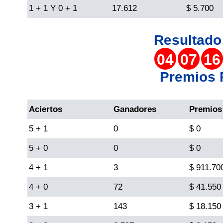
1 + 1 Y 0 + 1
17.612
$ 5.700
Lotería del Cauca
Resultad
Lotería de Boyaca
04
07
16
Premios
Extra de Colombia
Aciertos
Ganadores
Premios
Antioqueñita Día
5 + 1
0
$ 0
Antioqueñita Tarde
5 + 0
0
$ 0
4 + 1
3
$ 911.70
Astro Sol
4 + 0
72
$ 41.550
Astro Luna
3 + 1
143
$ 18.150