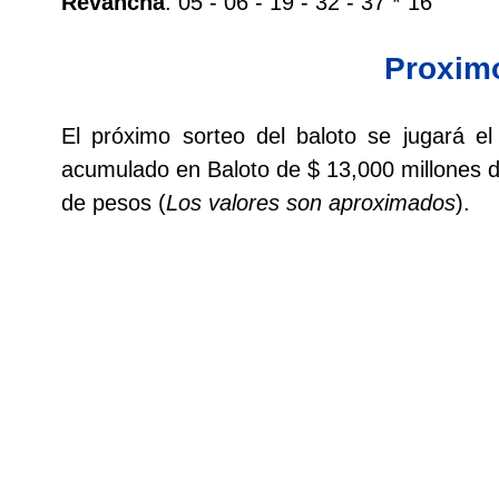
Revancha
: 05 - 06 - 19 - 32 - 37 * 16
Paisita Día
Proxim
Paisita Noche
El próximo sorteo del baloto se jugará 
Paisita 3
acumulado en Baloto de $ 13,000 millones 
de pesos (
Los valores son aproximados
).
Pick 3 Día
Pick 3 Noche
Pick 4 Día
Pick 4 Noche
Pijao de Oro