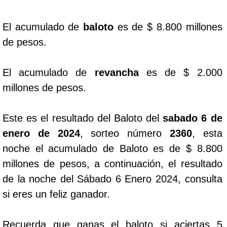
Dorado Mañana
El acumulado de
baloto
es de $ 8.800 millones
de pesos.
Dorado Tarde
El acumulado de
revancha
es de $ 2.000
Dorado Noche
millones de pesos.
Fantástica Día
Este es el resultado del Baloto del
sabado 6 de
enero de 2024
, sorteo número
2360
, esta
Fantástica Noche
noche el acumulado de Baloto es de $ 8.800
millones de pesos, a continuación, el resultado
Motilon Tarde
de la noche del Sábado 6 Enero 2024, consulta
si eres un feliz ganador.
Motilon Noche
Recuerda que ganas el baloto si aciertas 5