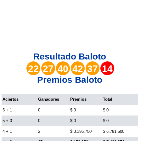
Lotería del Valle
Lotería del Meta
Lotería de Manizales
Resultado
Baloto
Lotería del Quindio
22
27
40
42
37
14
Premios Baloto
Lotería de Bogotá
Lotería de Risaralda
Aciertos
Ganadores
Premios
Total
5 + 1
0
$ 0
$ 0
Lotería de Medellín
5 + 0
0
$ 0
$ 0
4 + 1
2
$ 3.395.750
$ 6.791.500
Lotería de Santander