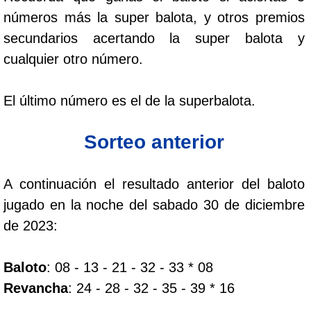
Paisita Día
números más la super balota, y otros premios
secundarios acertando la super balota y
Paisita Noche
cualquier otro número.
Paisita 3
El último número es el de la superbalota.
Sorteo anterior
Pick 3 Día
Pick 3 Noche
A continuación el resultado anterior del baloto
jugado en la noche del sabado 30 de diciembre
Pick 4 Día
de 2023:
Pick 4 Noche
Baloto
: 08 - 13 - 21 - 32 - 33 * 08
Revancha
: 24 - 28 - 32 - 35 - 39 * 16
Pijao de Oro