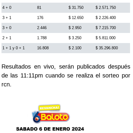
Cafeterito Tarde
4 + 0
81
$ 31.750
$ 2.571.750
3 + 1
176
$ 12.650
$ 2.226.400
Cafeterito Noche
3 + 0
2.446
$ 2.950
$ 7.215.700
2 + 1
1.788
$ 3.250
$ 5.811.000
Caribeña Día
1 + 1 y 0 + 1
16.808
$ 2.100
$ 35.296.800
Caribeña Noche
Resultados en vivo, serán publicados después
de las 11:11pm cuando se realiza el sorteo por
Chontico Día
rcn.
Chontico Noche
Culona día
Culona noche