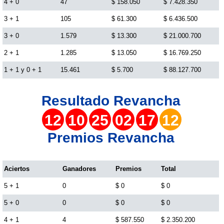
4 + 0
47
$ 158.050
$ 7.428.350
3 + 1
105
$ 61.300
$ 6.436.500
Lotería del Cauca
3 + 0
1.579
$ 13.300
$ 21.000.700
Lotería de Boyaca
2 + 1
1.285
$ 13.050
$ 16.769.250
1 + 1 y 0 + 1
15.461
$ 5.700
$ 88.127.700
Extra de Colombia
Resultado
Revancha
Antioqueñita Día
12
10
25
02
17
12
Premios Revancha
Antioqueñita Tarde
Aciertos
Ganadores
Premios
Total
Astro Sol
5 + 1
0
$ 0
$ 0
Astro Luna
5 + 0
0
$ 0
$ 0
4 + 1
4
$ 587.550
$ 2.350.200