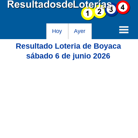
Hoy
Ayer
Resultado Loteria de Boyaca
Baloto
sábado 6 de junio 2026
Lotería de Cundinamarca
Lotería del Tolima
Lotería de la Cruz Roja
Lotería del Huila