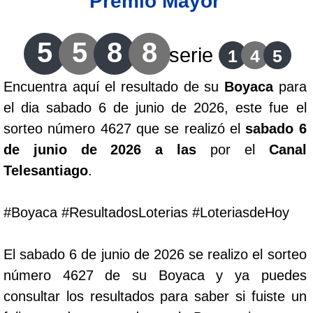
Premio Mayor
Lotería del Cauca
5
5
8
8
serie
1
4
5
Lotería de Boyaca
Encuentra aquí el resultado de su
Boyaca
para
el dia sabado 6 de junio de 2026, este fue el
Extra de Colombia
sorteo número 4627 que se realizó el
sabado 6
de junio de 2026 a las
por el
Canal
Antioqueñita Día
Telesantiago
.
Antioqueñita Tarde
#Boyaca #ResultadosLoterias #LoteriasdeHoy
Astro Sol
El sabado 6 de junio de 2026 se realizo el sorteo
número 4627 de su Boyaca y ya puedes
Astro Luna
consultar los resultados para saber si fuiste un