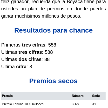
feliz ganador, recuerda que la Boyaca tiene para
Cafeterito Tarde
ustedes un plan de premios en donde puedes
ganar muchisimos millones de pesos.
Cafeterito Noche
Resultados para chance
Caribeña Día
Primeras
tres cifras
: 558
Caribeña Noche
Ultimas
tres cifras
: 588
Ultimas
dos cifras
: 88
Chontico Día
Ultima
cifra
: 8
Chontico Noche
Premios secos
Culona día
Premio
Número
Serie
Premio Fortuna 1000 millones
6968
380
Culona noche