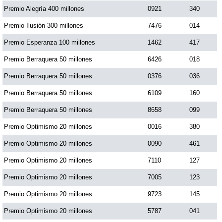
Premio Alegría 400 millones
0921
340
Dorado Mañana
Premio Ilusión 300 millones
7476
014
Premio Esperanza 100 millones
1462
417
Dorado Tarde
Premio Berraquera 50 millones
6426
018
Premio Berraquera 50 millones
0376
036
Dorado Noche
Premio Berraquera 50 millones
6109
160
Premio Berraquera 50 millones
8658
099
Fantástica Día
Premio Optimismo 20 millones
0016
380
Fantástica Noche
Premio Optimismo 20 millones
0090
461
Premio Optimismo 20 millones
7110
127
Motilon Tarde
Premio Optimismo 20 millones
7005
123
Premio Optimismo 20 millones
9723
145
Motilon Noche
Premio Optimismo 20 millones
5787
041