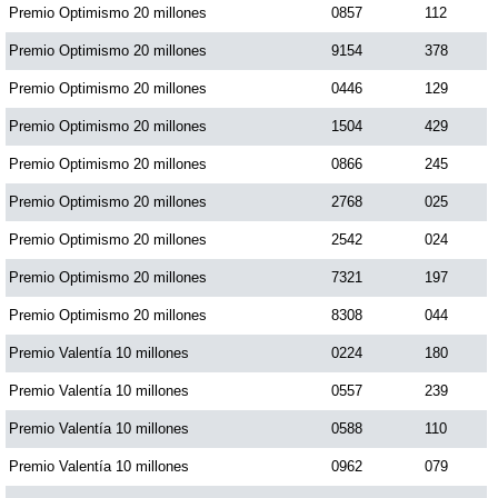
Premio Optimismo 20 millones
0857
112
Paisita Día
Premio Optimismo 20 millones
9154
378
Paisita Noche
Premio Optimismo 20 millones
0446
129
Premio Optimismo 20 millones
1504
429
Paisita 3
Premio Optimismo 20 millones
0866
245
Premio Optimismo 20 millones
2768
025
Pick 3 Día
Premio Optimismo 20 millones
2542
024
Premio Optimismo 20 millones
7321
197
Pick 3 Noche
Premio Optimismo 20 millones
8308
044
Pick 4 Día
Premio Valentía 10 millones
0224
180
Premio Valentía 10 millones
0557
239
Pick 4 Noche
Premio Valentía 10 millones
0588
110
Premio Valentía 10 millones
0962
079
Pijao de Oro