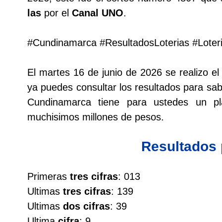
las
por el
Canal UNO
.
Lotería del Cauca
#Cundinamarca #ResultadosLoterias #Lote
Lotería de Boyaca
El martes 16 de junio de 2026 se realizo 
Extra de Colombia
ya puedes consultar los resultados para sabe
Cundinamarca tiene para ustedes un 
Antioqueñita Día
muchisimos millones de pesos.
Antioqueñita Tarde
Resultados
Astro Sol
Primeras
tres cifras
: 013
Ultimas
tres cifras
: 139
Astro Luna
Ultimas
dos cifras
: 39
Ultima
cifra
: 9