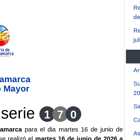
Re
de
Re
ju
An
namarca
Su
o Mayor
2
Si
serie
1
7
0
Ca
namarca
para el dia martes 16 de junio de
As
se realizó el
martes 16 de junio de 2026 a