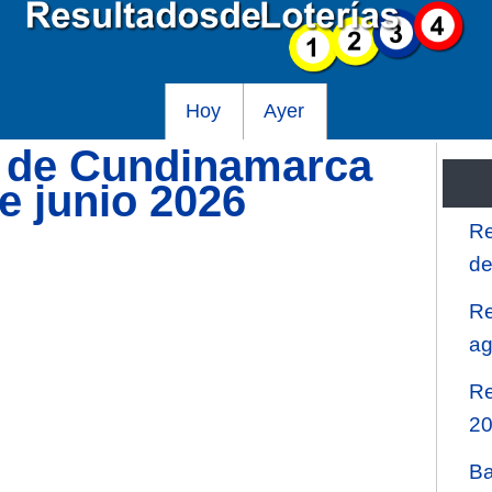
Hoy
Ayer
a de Cundinamarca
e junio 2026
Re
de
Re
ag
Re
2
Ba