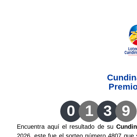
Lotería del Valle
Lotería del Meta
Lotería de Manizales
Lotería del Quindio
Cundi
Lotería de Bogotá
Premi
Lotería de Risaralda
0
1
3
9
Lotería de Medellín
Encuentra aquí el resultado de su
Cundi
Lotería de Santander
2026, este fue el sorteo número 4807 que 