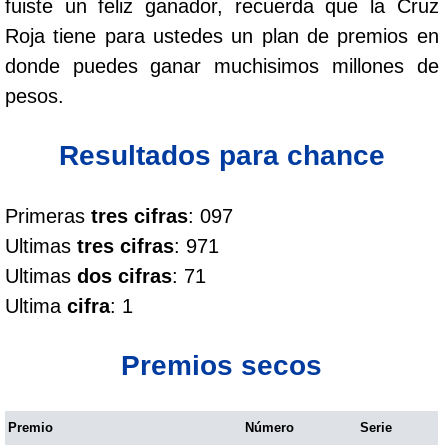
fuiste un feliz ganador, recuerda que la Cruz
Cafeterito Tarde
Roja tiene para ustedes un plan de premios en
donde puedes ganar muchisimos millones de
Cafeterito Noche
pesos.
Caribeña Día
Resultados para chance
Caribeña Noche
Primeras
tres cifras
: 097
Ultimas
tres cifras
: 971
Chontico Día
Ultimas
dos cifras
: 71
Ultima
cifra
: 1
Chontico Noche
Premios secos
Culona día
Premio
Número
Serie
Culona noche