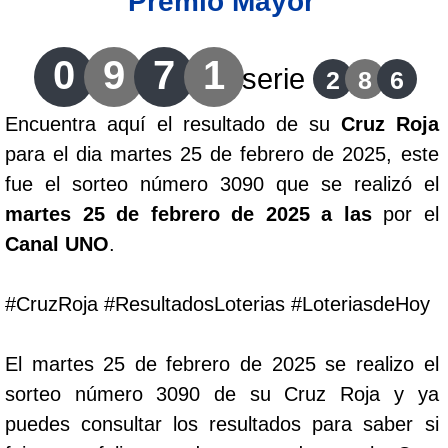
Premio Mayor
Lotería del Cauca
0
9
7
1
serie
2
8
6
Lotería de Boyaca
Encuentra aquí el resultado de su
Cruz Roja
para el dia martes 25 de febrero de 2025, este
Extra de Colombia
fue el sorteo número 3090 que se realizó el
martes 25 de febrero de 2025 a las
por el
Antioqueñita Día
Canal UNO
.
Antioqueñita Tarde
#CruzRoja #ResultadosLoterias #LoteriasdeHoy
Astro Sol
El martes 25 de febrero de 2025 se realizo el
sorteo número 3090 de su Cruz Roja y ya
Astro Luna
puedes consultar los resultados para saber si