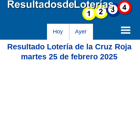
Hoy
Ayer
Resultado Lotería de la Cruz Roja
Baloto
martes 25 de febrero 2025
Lotería de Cundinamarca
Lotería del Tolima
Lotería de la Cruz Roja
Lotería del Huila