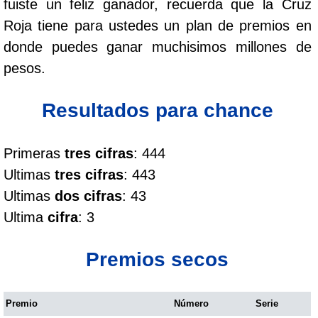
fuiste un feliz ganador, recuerda que la Cruz
Cafeterito Tarde
Roja tiene para ustedes un plan de premios en
donde puedes ganar muchisimos millones de
Cafeterito Noche
pesos.
Caribeña Día
Resultados para chance
Caribeña Noche
Primeras
tres cifras
: 444
Ultimas
tres cifras
: 443
Chontico Día
Ultimas
dos cifras
: 43
Ultima
cifra
: 3
Chontico Noche
Premios secos
Culona día
Premio
Número
Serie
Culona noche