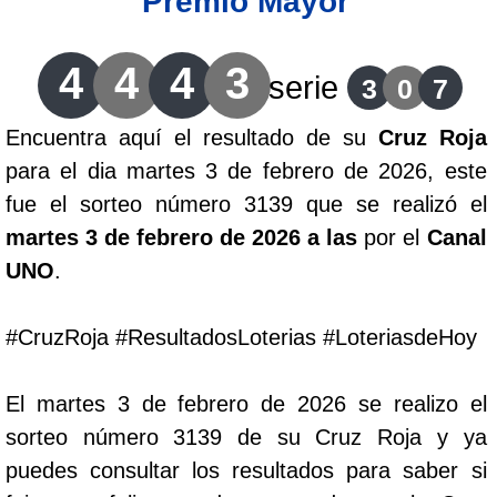
Premio Mayor
Lotería del Cauca
4
4
4
3
serie
3
0
7
Lotería de Boyaca
Encuentra aquí el resultado de su
Cruz Roja
para el dia martes 3 de febrero de 2026, este
Extra de Colombia
fue el sorteo número 3139 que se realizó el
martes 3 de febrero de 2026 a las
por el
Canal
Antioqueñita Día
UNO
.
Antioqueñita Tarde
#CruzRoja #ResultadosLoterias #LoteriasdeHoy
Astro Sol
El martes 3 de febrero de 2026 se realizo el
sorteo número 3139 de su Cruz Roja y ya
Astro Luna
puedes consultar los resultados para saber si