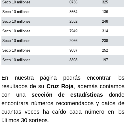
Seco 10 millones
0736
325
Paisita Día
Seco 10 millones
8664
136
Seco 10 millones
2552
248
Paisita Noche
Seco 10 millones
7949
314
Paisita 3
Seco 10 millones
2066
238
Seco 10 millones
9037
252
Pick 3 Día
Seco 10 millones
8898
197
Pick 3 Noche
En nuestra página podrás encontrar los
resultados de su
Cruz Roja
, además contamos
Pick 4 Día
con una
sección de estadísticas
donde
encontrara números recomendados y datos de
Pick 4 Noche
cuantas veces ha caído cada número en los
últimos 30 sorteos.
Pijao de Oro