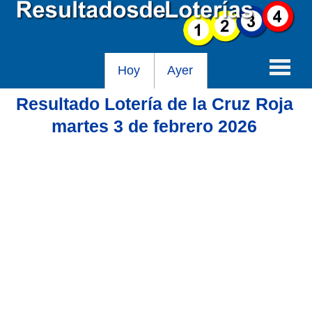
Hoy
Ayer
Resultado Lotería de la Cruz Roja
Baloto
martes 3 de febrero 2026
Lotería de Cundinamarca
Lotería del Tolima
Lotería de la Cruz Roja
Lotería del Huila