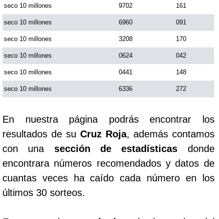
seco 10 millones
9702
161
Paisita Día
seco 10 millones
6960
091
Paisita Noche
seco 10 millones
3208
170
seco 10 millones
0624
042
Paisita 3
seco 10 millones
0441
148
seco 10 millones
6336
272
Pick 3 Día
En nuestra página podrás encontrar los
Pick 3 Noche
resultados de su
Cruz Roja
, además contamos
con una
sección de estadísticas
donde
Pick 4 Día
encontrara números recomendados y datos de
cuantas veces ha caído cada número en los
Pick 4 Noche
últimos 30 sorteos.
Pijao de Oro