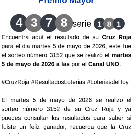
Premio Mayor
Lotería del Cauca
4
3
7
8
serie
1
8
1
Lotería de Boyaca
Encuentra aquí el resultado de su
Cruz Roja
para el dia martes 5 de mayo de 2026, este fue
Extra de Colombia
el sorteo número 3152 que se realizó el
martes
5 de mayo de 2026 a las
por el
Canal UNO
.
Antioqueñita Día
#CruzRoja #ResultadosLoterias #LoteriasdeHoy
Antioqueñita Tarde
El martes 5 de mayo de 2026 se realizo el
Astro Sol
sorteo número 3152 de su Cruz Roja y ya
puedes consultar los resultados para saber si
Astro Luna
fuiste un feliz ganador, recuerda que la Cruz