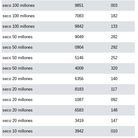
seco 100 millones
9851
003
Dorado Mañana
seco 100 millones
7083
182
seco 100 millones
9842
133
Dorado Tarde
seco 50 millones
9049
282
seco 50 millones
0904
292
Dorado Noche
seco 50 millones
5146
252
seco 50 millones
4008
320
Fantástica Día
seco 20 millones
6356
140
Fantástica Noche
seco 20 millones
8183
117
seco 20 millones
1087
092
Motilon Tarde
seco 20 millones
6583
148
seco 20 millones
3419
147
Motilon Noche
seco 10 millones
3942
010