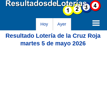
Hoy
Ayer
Resultado Lotería de la Cruz Roja
Baloto
martes 5 de mayo 2026
Lotería de Cundinamarca
Lotería del Tolima
Lotería de la Cruz Roja
Lotería del Huila