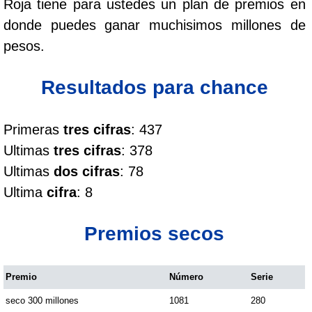
Roja tiene para ustedes un plan de premios en
Cafeterito Tarde
donde puedes ganar muchisimos millones de
pesos.
Cafeterito Noche
Resultados para chance
Caribeña Día
Primeras
tres cifras
: 437
Caribeña Noche
Ultimas
tres cifras
: 378
Ultimas
dos cifras
: 78
Chontico Día
Ultima
cifra
: 8
Chontico Noche
Premios secos
Culona día
Premio
Número
Serie
seco 300 millones
1081
280
Culona noche