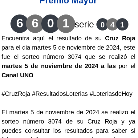
Premio Mayor
Lotería del Cauca
6
6
0
1
serie
0
4
1
Lotería de Boyaca
Encuentra aquí el resultado de su
Cruz Roja
para el dia martes 5 de noviembre de 2024, este
Extra de Colombia
fue el sorteo número 3074 que se realizó el
martes 5 de noviembre de 2024 a las
por el
Antioqueñita Día
Canal UNO
.
Antioqueñita Tarde
#CruzRoja #ResultadosLoterias #LoteriasdeHoy
Astro Sol
El martes 5 de noviembre de 2024 se realizo el
sorteo número 3074 de su Cruz Roja y ya
Astro Luna
puedes consultar los resultados para saber si