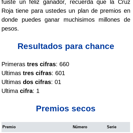
fuiste un feliz ganador, recuerda que la Cruz
Cafeterito Tarde
Roja tiene para ustedes un plan de premios en
donde puedes ganar muchisimos millones de
Cafeterito Noche
pesos.
Caribeña Día
Resultados para chance
Caribeña Noche
Primeras
tres cifras
: 660
Ultimas
tres cifras
: 601
Chontico Día
Ultimas
dos cifras
: 01
Ultima
cifra
: 1
Chontico Noche
Premios secos
Culona día
Premio
Número
Serie
Culona noche