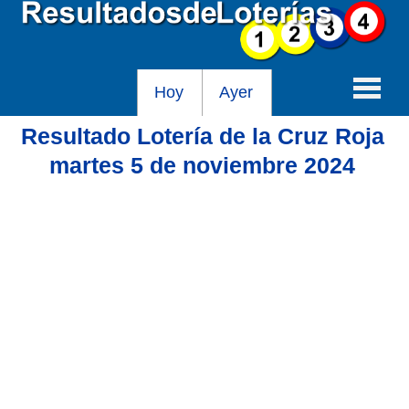
Hoy
Ayer
Resultado Lotería de la Cruz Roja
Baloto
martes 5 de noviembre 2024
Lotería de Cundinamarca
Lotería del Tolima
Lotería de la Cruz Roja
Lotería del Huila