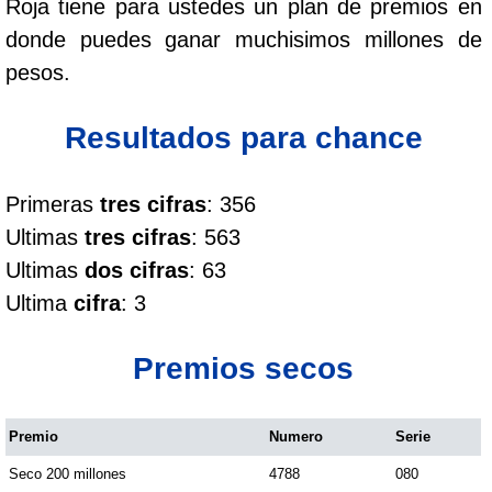
Roja tiene para ustedes un plan de premios en
Cafeterito Tarde
donde puedes ganar muchisimos millones de
pesos.
Cafeterito Noche
Resultados para chance
Caribeña Día
Primeras
tres cifras
: 356
Caribeña Noche
Ultimas
tres cifras
: 563
Ultimas
dos cifras
: 63
Chontico Día
Ultima
cifra
: 3
Chontico Noche
Premios secos
Culona día
Premio
Numero
Serie
Seco 200 millones
4788
080
Culona noche