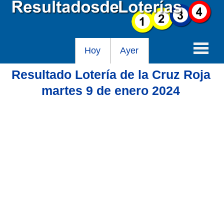
Hoy
Ayer
Resultado Lotería de la Cruz Roja
Baloto
martes 9 de enero 2024
Lotería de Cundinamarca
Lotería del Tolima
Lotería de la Cruz Roja
Lotería del Huila