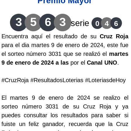
Premio Mayor
Lotería del Cauca
3
5
6
3
serie
0
4
6
Lotería de Boyaca
Encuentra aquí el resultado de su
Cruz Roja
para el dia martes 9 de enero de 2024, este fue
Extra de Colombia
el sorteo número 3031 que se realizó el
martes
9 de enero de 2024 a las
por el
Canal UNO
.
Antioqueñita Día
#CruzRoja #ResultadosLoterias #LoteriasdeHoy
Antioqueñita Tarde
El martes 9 de enero de 2024 se realizo el
Astro Sol
sorteo número 3031 de su Cruz Roja y ya
puedes consultar los resultados para saber si
Astro Luna
fuiste un feliz ganador, recuerda que la Cruz