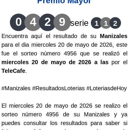
Premio Mayor
Lotería del Cauca
0
4
2
9
serie
1
1
2
Lotería de Boyaca
Encuentra aquí el resultado de su
Manizales
para el dia miercoles 20 de mayo de 2026, este
Extra de Colombia
fue el sorteo número 4956 que se realizó el
miercoles 20 de mayo de 2026 a las
por el
Antioqueñita Día
TeleCafe
.
Antioqueñita Tarde
#Manizales #ResultadosLoterias #LoteriasdeHoy
Astro Sol
El miercoles 20 de mayo de 2026 se realizo el
sorteo número 4956 de su Manizales y ya
Astro Luna
puedes consultar los resultados para saber si