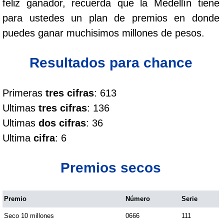
feliz ganador, recuerda que la Medellín tiene
Cafeterito Tarde
para ustedes un plan de premios en donde
puedes ganar muchisimos millones de pesos.
Cafeterito Noche
Resultados para chance
Caribeña Día
Primeras
tres cifras
: 613
Caribeña Noche
Ultimas
tres cifras
: 136
Ultimas
dos cifras
: 36
Chontico Día
Ultima
cifra
: 6
Chontico Noche
Premios secos
Culona día
Premio
Número
Serie
Seco 10 millones
0666
111
Culona noche