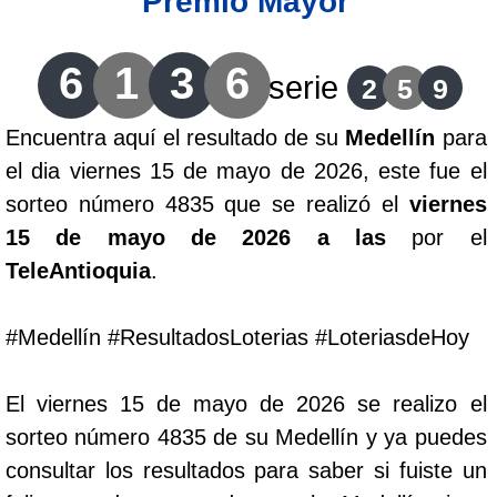
Premio Mayor
Lotería del Cauca
6
1
3
6
serie
2
5
9
Lotería de Boyaca
Encuentra aquí el resultado de su
Medellín
para
el dia viernes 15 de mayo de 2026, este fue el
Extra de Colombia
sorteo número 4835 que se realizó el
viernes
15 de mayo de 2026 a las
por el
Antioqueñita Día
TeleAntioquia
.
Antioqueñita Tarde
#Medellín #ResultadosLoterias #LoteriasdeHoy
Astro Sol
El viernes 15 de mayo de 2026 se realizo el
sorteo número 4835 de su Medellín y ya puedes
Astro Luna
consultar los resultados para saber si fuiste un