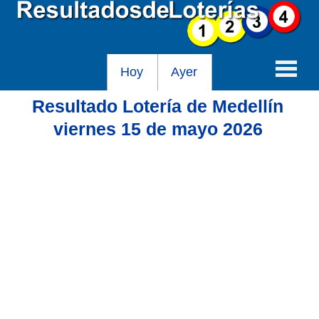
Hoy
Ayer
Resultado Lotería de Medellín
Baloto
viernes 15 de mayo 2026
Lotería de Cundinamarca
Lotería del Tolima
Lotería de la Cruz Roja
Lotería del Huila