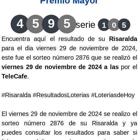
Premio Mayor
Lotería del Cauca
4
5
9
5
serie
1
0
5
Lotería de Boyaca
Encuentra aquí el resultado de su
Risaralda
para el dia viernes 29 de noviembre de 2024,
Extra de Colombia
este fue el sorteo número 2876 que se realizó el
viernes 29 de noviembre de 2024 a las
por el
Antioqueñita Día
TeleCafe
.
Antioqueñita Tarde
#Risaralda #ResultadosLoterias #LoteriasdeHoy
Astro Sol
El viernes 29 de noviembre de 2024 se realizo el
sorteo número 2876 de su Risaralda y ya
Astro Luna
puedes consultar los resultados para saber si