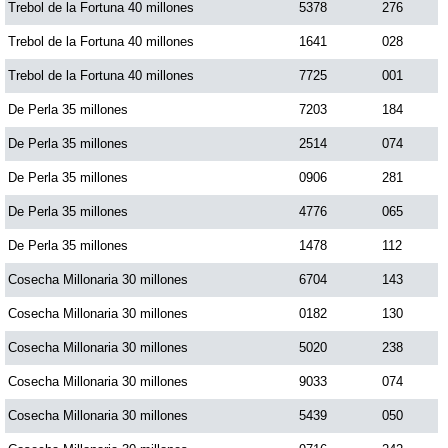
Trebol de la Fortuna 40 millones
5378
276
Paisita Día
Trebol de la Fortuna 40 millones
1641
028
Trebol de la Fortuna 40 millones
7725
001
Paisita Noche
De Perla 35 millones
7203
184
Paisita 3
De Perla 35 millones
2514
074
De Perla 35 millones
0906
281
Pick 3 Día
De Perla 35 millones
4776
065
De Perla 35 millones
1478
112
Pick 3 Noche
Cosecha Millonaria 30 millones
6704
143
Cosecha Millonaria 30 millones
0182
130
Pick 4 Día
Cosecha Millonaria 30 millones
5020
238
Pick 4 Noche
Cosecha Millonaria 30 millones
9033
074
Cosecha Millonaria 30 millones
5439
050
Pijao de Oro