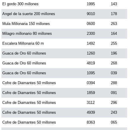
El gordo 300 millones
1995
143
Dorado Mañana
Angel de la suerte 200 millones
9010
178
Mula Millonaria 150 millones
0600
263
Dorado Tarde
Milagro millonario 80 millones
2300
164
Escalera Millonaria 60 m
1492
255
Dorado Noche
Guaca de Oro 60 millones
1260
196
Guaca de Oro 60 millones
4819
268
Fantástica Día
Guaca de Oro 60 millones
1095
039
Fantástica Noche
Cofre de Diamantes 50 millones
0394
288
Cofre de Diamantes 50 millones
1859
091
Motilon Tarde
Cofre de Diamantes 50 millones
3112
296
Cofre de Diamantes 50 millones
4939
243
Motilon Noche
Cofre de Diamantes 50 millones
8363
065