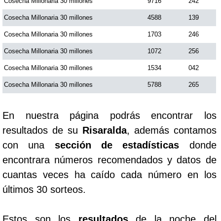
Cosecha Millonaria 30 millones
9716
242
Cosecha Millonaria 30 millones
4588
139
Saman de la suerte
Cosecha Millonaria 30 millones
1703
246
Cosecha Millonaria 30 millones
1072
256
Sinuano Día
Cosecha Millonaria 30 millones
1534
042
Sinuano Noche
Cosecha Millonaria 30 millones
5788
265
Super Chontico Noche
En nuestra página podrás encontrar los
resultados de su
Risaralda
, además contamos
con una
sección de estadísticas
donde
encontrara números recomendados y datos de
cuantas veces ha caído cada número en los
últimos 30 sorteos.
Estos son los
resultados
de la noche del