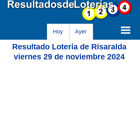
Hoy
Ayer
Resultado Lotería de Risaralda
Baloto
viernes 29 de noviembre 2024
Lotería de Cundinamarca
Lotería del Tolima
Lotería de la Cruz Roja
Lotería del Huila