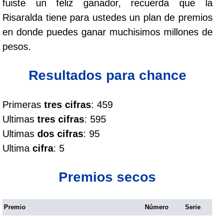
fuiste un feliz ganador, recuerda que la
Cafeterito Tarde
Risaralda tiene para ustedes un plan de premios
en donde puedes ganar muchisimos millones de
Cafeterito Noche
pesos.
Caribeña Día
Resultados para chance
Caribeña Noche
Primeras
tres cifras
: 459
Ultimas
tres cifras
: 595
Chontico Día
Ultimas
dos cifras
: 95
Ultima
cifra
: 5
Chontico Noche
Premios secos
Culona día
Premio
Número
Serie
Culona noche