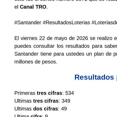
el
Canal TRO
.
Lotería del Cauca
#Santander #ResultadosLoterias #Loterias
Lotería de Boyaca
El viernes 22 de mayo de 2026 se realizo 
Extra de Colombia
puedes consultar los resultados para saber
Santander tiene para ustedes un plan de
Antioqueñita Día
millones de pesos.
Antioqueñita Tarde
Resultados
Astro Sol
Primeras
tres cifras
: 534
Ultimas
tres cifras
: 349
Astro Luna
Ultimas
dos cifras
: 49
Ultima
cifra
: 9