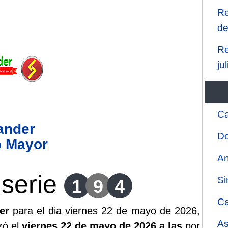
Re
de
Re
ju
Ca
ander
Do
o Mayor
An
serie
Si
1
9
4
Ca
er
para el dia viernes 22 de mayo de 2026,
As
zó el
viernes 22 de mayo de 2026 a las
por