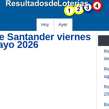
Hoy
Ayer
de Santander viernes
ayo 2026
Re
de
Re
ag
Re
2
Ba