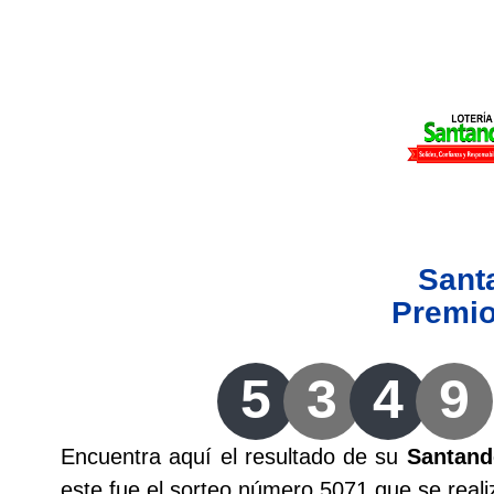
Lotería del Valle
Lotería del Meta
Lotería de Manizales
Lotería del Quindio
Sant
Lotería de Bogotá
Premi
Lotería de Risaralda
5
3
4
9
Lotería de Medellín
Encuentra aquí el resultado de su
Santand
Lotería de Santander
este fue el sorteo número 5071 que se reali