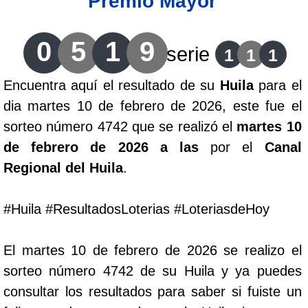
Premio Mayor
Lotería del Cauca
0
5
1
9
serie
1
1
1
Lotería de Boyaca
Encuentra aquí el resultado de su
Huila
para el
dia martes 10 de febrero de 2026, este fue el
Extra de Colombia
sorteo número 4742 que se realizó el
martes 10
de febrero de 2026 a las
por el
Canal
Antioqueñita Día
Regional del Huila
.
Antioqueñita Tarde
#Huila #ResultadosLoterias #LoteriasdeHoy
Astro Sol
El martes 10 de febrero de 2026 se realizo el
sorteo número 4742 de su Huila y ya puedes
Astro Luna
consultar los resultados para saber si fuiste un