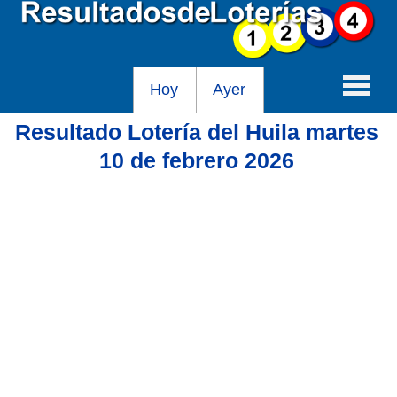
Hoy
Ayer
Resultado Lotería del Huila martes
Baloto
10 de febrero 2026
Lotería de Cundinamarca
Lotería del Tolima
Lotería de la Cruz Roja
Lotería del Huila