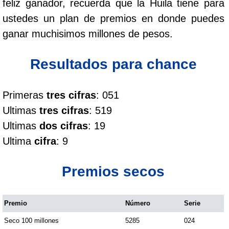
feliz ganador, recuerda que la Huila tiene para
Cafeterito Tarde
ustedes un plan de premios en donde puedes
ganar muchisimos millones de pesos.
Cafeterito Noche
Resultados para chance
Caribeña Día
Primeras
tres cifras
: 051
Caribeña Noche
Ultimas
tres cifras
: 519
Ultimas
dos cifras
: 19
Chontico Día
Ultima
cifra
: 9
Chontico Noche
Premios secos
Culona día
Premio
Número
Serie
Seco 100 millones
5285
024
Culona noche