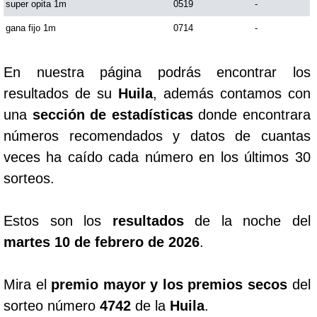
super opita 1m
0519
-
gana fijo 1m
0714
-
Saman de la suerte
En nuestra página podrás encontrar los
Sinuano Día
resultados de su
Huila
, además contamos con
una
sección de estadísticas
donde encontrara
Sinuano Noche
números recomendados y datos de cuantas
veces ha caído cada número en los últimos 30
Super Chontico Noche
sorteos.
Estos son los
resultados
de la noche del
martes 10 de febrero de 2026
.
Mira el
premio mayor y los premios secos
del
sorteo número
4742
de la
Huila
.