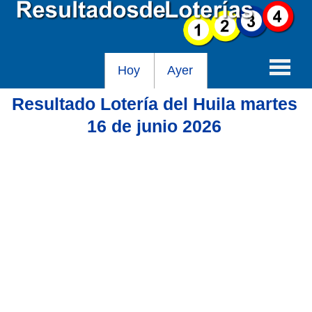
Hoy
Ayer
Resultado Lotería del Huila martes
Baloto
16 de junio 2026
Lotería de Cundinamarca
Lotería del Tolima
Lotería de la Cruz Roja
Lotería del Huila