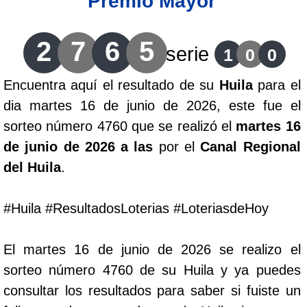
Premio Mayor
Lotería del Cauca
2
7
6
5
serie
1
0
0
Lotería de Boyaca
Encuentra aquí el resultado de su
Huila
para el
dia martes 16 de junio de 2026, este fue el
Extra de Colombia
sorteo número 4760 que se realizó el
martes 16
de junio de 2026 a las
por el
Canal Regional
Antioqueñita Día
del Huila
.
Antioqueñita Tarde
#Huila #ResultadosLoterias #LoteriasdeHoy
Astro Sol
El martes 16 de junio de 2026 se realizo el
sorteo número 4760 de su Huila y ya puedes
Astro Luna
consultar los resultados para saber si fuiste un