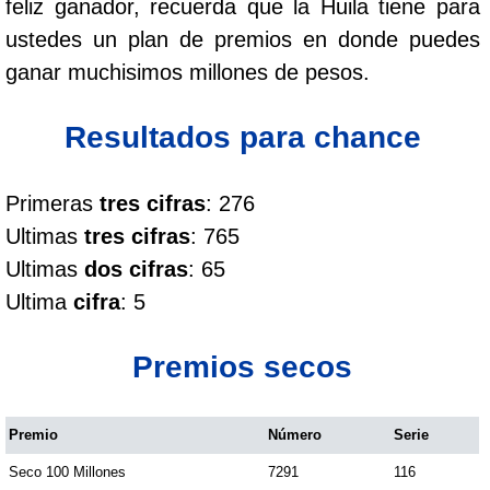
feliz ganador, recuerda que la Huila tiene para
Cafeterito Tarde
ustedes un plan de premios en donde puedes
ganar muchisimos millones de pesos.
Cafeterito Noche
Resultados para chance
Caribeña Día
Primeras
tres cifras
: 276
Caribeña Noche
Ultimas
tres cifras
: 765
Ultimas
dos cifras
: 65
Chontico Día
Ultima
cifra
: 5
Chontico Noche
Premios secos
Culona día
Premio
Número
Serie
Seco 100 Millones
7291
116
Culona noche