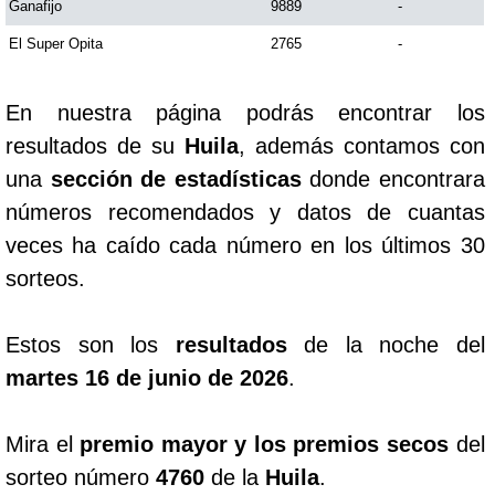
Ganafijo
9889
-
El Super Opita
2765
-
Saman de la suerte
En nuestra página podrás encontrar los
Sinuano Día
resultados de su
Huila
, además contamos con
una
sección de estadísticas
donde encontrara
Sinuano Noche
números recomendados y datos de cuantas
veces ha caído cada número en los últimos 30
Super Chontico Noche
sorteos.
Estos son los
resultados
de la noche del
martes 16 de junio de 2026
.
Mira el
premio mayor y los premios secos
del
sorteo número
4760
de la
Huila
.