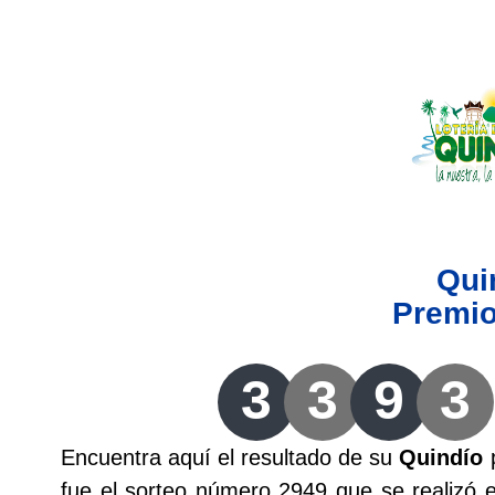
Lotería del Valle
Lotería del Meta
Lotería de Manizales
Lotería del Quindio
Qui
Lotería de Bogotá
Premi
Lotería de Risaralda
3
3
9
3
Lotería de Medellín
Encuentra aquí el resultado de su
Quindío
p
Lotería de Santander
fue el sorteo número 2949 que se realizó 