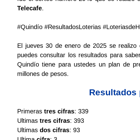
Telecafe
.
Lotería del Cauca
#Quindío #ResultadosLoterias #Loteriasde
Lotería de Boyaca
El jueves 30 de enero de 2025 se realizo
Extra de Colombia
puedes consultar los resultados para saber
Quindío tiene para ustedes un plan de 
Antioqueñita Día
millones de pesos.
Antioqueñita Tarde
Resultados
Astro Sol
Primeras
tres cifras
: 339
Ultimas
tres cifras
: 393
Astro Luna
Ultimas
dos cifras
: 93
Ultima
cifra
: 3