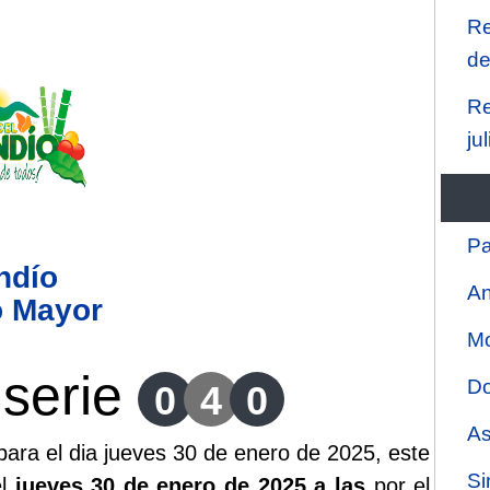
Re
de
Re
ju
Pa
ndío
An
o Mayor
Mo
serie
Do
0
4
0
As
ara el dia jueves 30 de enero de 2025, este
Si
el
jueves 30 de enero de 2025 a las
por el