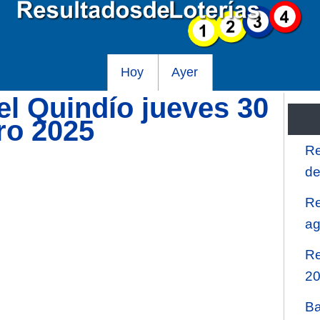
Hoy
Ayer
el Quindío jueves 30
ro 2025
Re
de
Re
ag
Re
2
Ba