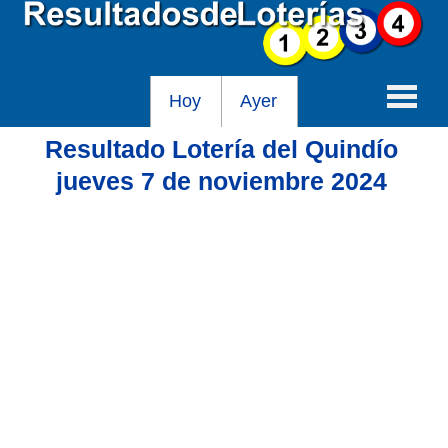
Hoy
Ayer
Resultado Lotería del Quindío
Baloto
jueves 7 de noviembre 2024
Lotería de Cundinamarca
Lotería del Tolima
Lotería de la Cruz Roja
Lotería del Huila