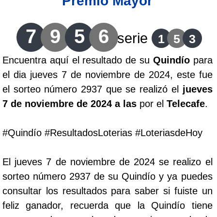
Premio Mayor
Lotería del Cauca
7
9
5
6
serie
1
5
3
Lotería de Boyaca
Encuentra aquí el resultado de su
Quindío
para
el dia jueves 7 de noviembre de 2024, este fue
Extra de Colombia
el sorteo número 2937 que se realizó el
jueves
7 de noviembre de 2024 a las
por el
Telecafe
.
Antioqueñita Día
#Quindío #ResultadosLoterias #LoteriasdeHoy
Antioqueñita Tarde
El jueves 7 de noviembre de 2024 se realizo el
Astro Sol
sorteo número 2937 de su Quindío y ya puedes
consultar los resultados para saber si fuiste un
Astro Luna
feliz ganador, recuerda que la Quindío tiene