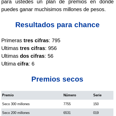
para ustedes un plan de premios en donde
Cafeterito Tarde
puedes ganar muchisimos millones de pesos.
Cafeterito Noche
Resultados para chance
Caribeña Día
Primeras
tres cifras
: 795
Ultimas
tres cifras
: 956
Caribeña Noche
Ultimas
dos cifras
: 56
Ultima
cifra
: 6
Chontico Día
Premios secos
Chontico Noche
Premio
Número
Serie
Culona día
Seco 300 millones
7755
150
Culona noche
Seco 200 millones
6531
019