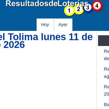
Hoy
Ayer
el Tolima lunes 11 de
 2026
Re
de
Re
ag
Re
2
Ba