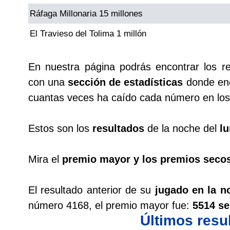
Ráfaga Millonaria 15 millones
Saman de la suerte
El Travieso del Tolima 1 millón
Sinuano Día
En nuestra página podrás encontrar los r
con una
sección de estadísticas
donde enc
Sinuano Noche
cuantas veces ha caído cada número en los 
Super Chontico Noche
Estos son los
resultados
de la noche del
l
Mira el
premio mayor y los premios seco
El resultado anterior de su
jugado en la n
número 4168, el premio mayor fue:
5514 se
Últimos resu