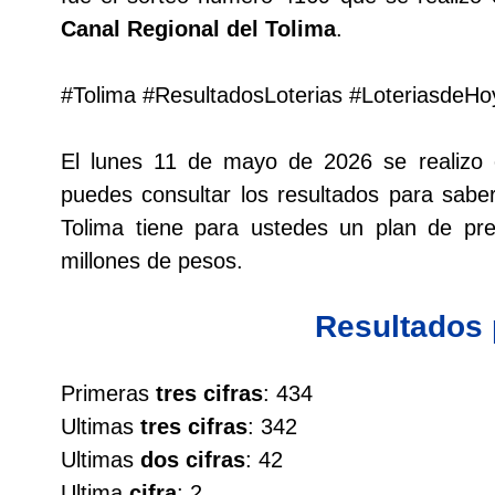
Canal Regional del Tolima
.
Lotería del Cauca
#Tolima #ResultadosLoterias #LoteriasdeHo
Lotería de Boyaca
El lunes 11 de mayo de 2026 se realizo
Extra de Colombia
puedes consultar los resultados para saber
Tolima tiene para ustedes un plan de p
Antioqueñita Día
millones de pesos.
Antioqueñita Tarde
Resultados
Astro Sol
Primeras
tres cifras
: 434
Ultimas
tres cifras
: 342
Astro Luna
Ultimas
dos cifras
: 42
Ultima
cifra
: 2