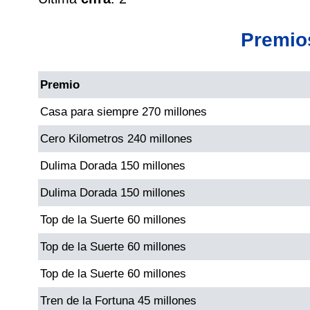
Cafeterito Tarde
Premio
Cafeterito Noche
Premio
Caribeña Día
Casa para siempre 270 millones
Caribeña Noche
Cero Kilometros 240 millones
Dulima Dorada 150 millones
Chontico Día
Dulima Dorada 150 millones
Chontico Noche
Top de la Suerte 60 millones
Top de la Suerte 60 millones
Culona día
Top de la Suerte 60 millones
Tren de la Fortuna 45 millones
Culona noche