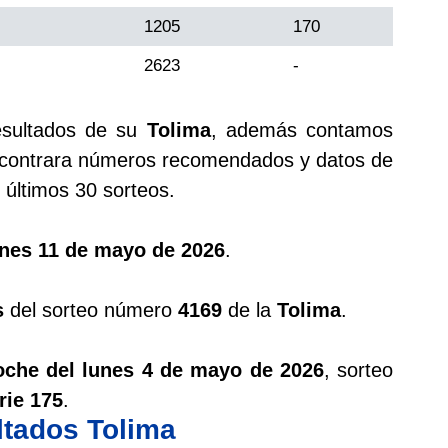
1205
170
2623
-
esultados de su
Tolima
, además contamos
ontrara números recomendados y datos de
últimos 30 sorteos.
unes 11 de mayo de 2026
.
s
del sorteo número
4169
de la
Tolima
.
oche del lunes 4 de mayo de 2026
, sorteo
rie 175
.
ltados Tolima