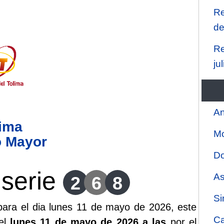
Re
de
Re
ju
An
lima
Mo
o Mayor
Do
serie
As
2
6
8
Si
ara el dia lunes 11 de mayo de 2026, este
Ca
 el
lunes 11 de mayo de 2026 a las
por el