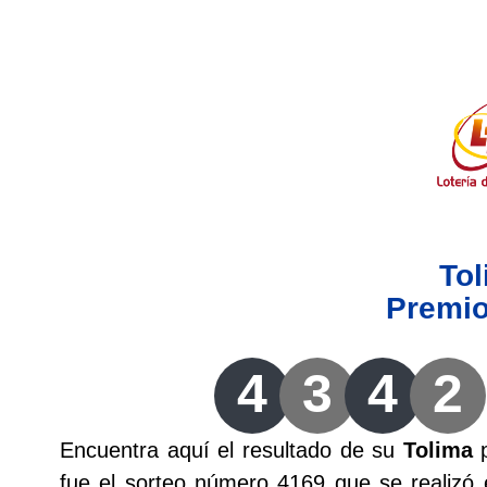
Lotería del Valle
Lotería del Meta
Lotería de Manizales
Lotería del Quindio
To
Lotería de Bogotá
Premi
Lotería de Risaralda
4
3
4
2
Lotería de Medellín
Encuentra aquí el resultado de su
Tolima
p
Lotería de Santander
fue el sorteo número 4169 que se realizó