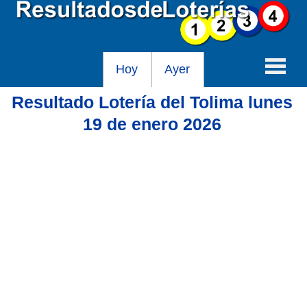
Hoy
Ayer
Resultado Lotería del Tolima lunes
Baloto
19 de enero 2026
Lotería de Cundinamarca
Lotería del Tolima
Lotería de la Cruz Roja
Lotería del Huila