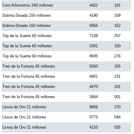
Cero Kilometros 240 millones
4422
161
Dorado Mañana
Dulima Dorada 150 millones
4190
109
Dulima Dorada 150 millones
5856
152
Dorado Tarde
Top de la Suerte 60 millones
7138
257
Top de la Suerte 60 millones
0391
150
Dorado Noche
Top de la Suerte 60 millones
8935
276
Tren de la Fortuna 45 millones
5050
155
Fantástica Día
Tren de la Fortuna 45 millones
6801
231
Fantástica Noche
Tren de la Fortuna 45 millones
4470
101
Tren de la Fortuna 45 millones
2664
001
Motilon Tarde
Lluvia de Oro 21 millones
8856
270
Lluvia de Oro 21 millones
0773
044
Motilon Noche
Lluvia de Oro 21 millones
4153
035