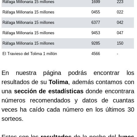
Ráfaga Millonaria 15 millones
1699
223
Ráfaga Millonaria 15 millones
0455
022
Saman de la suerte
Ráfaga Millonaria 15 millones
6377
042
Ráfaga Millonaria 15 millones
9453
047
Sinuano Día
Ráfaga Millonaria 15 millones
9285
150
Sinuano Noche
El Travieso del Tolima 1 millón
4566
-
Super Chontico Noche
En nuestra página podrás encontrar los
resultados de su
Tolima
, además contamos con
una
sección de estadísticas
donde encontrara
números recomendados y datos de cuantas
veces ha caído cada número en los últimos 30
sorteos.
Estos son los
resultados
de la noche del
lunes