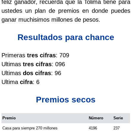
feliz ganador, recuerda que la Tolima tiene para
Cafeterito Tarde
ustedes un plan de premios en donde puedes
ganar muchisimos millones de pesos.
Cafeterito Noche
Resultados para chance
Caribeña Día
Primeras
tres cifras
: 709
Caribeña Noche
Ultimas
tres cifras
: 096
Ultimas
dos cifras
: 96
Chontico Día
Ultima
cifra
: 6
Chontico Noche
Premios secos
Culona día
Premio
Número
Serie
Casa para siempre 270 millones
4196
237
Culona noche