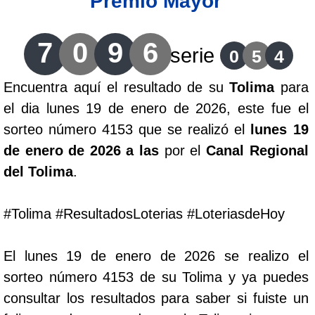
Premio Mayor
Lotería del Cauca
7
0
9
6
serie
0
5
4
Lotería de Boyaca
Encuentra aquí el resultado de su
Tolima
para
el dia lunes 19 de enero de 2026, este fue el
Extra de Colombia
sorteo número 4153 que se realizó el
lunes 19
de enero de 2026 a las
por el
Canal Regional
Antioqueñita Día
del Tolima
.
Antioqueñita Tarde
#Tolima #ResultadosLoterias #LoteriasdeHoy
Astro Sol
El lunes 19 de enero de 2026 se realizo el
sorteo número 4153 de su Tolima y ya puedes
Astro Luna
consultar los resultados para saber si fuiste un