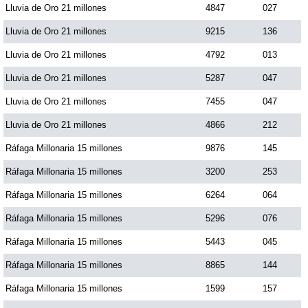
Lluvia de Oro 21 millones
4847
027
Paisita Día
Lluvia de Oro 21 millones
9215
136
Paisita Noche
Lluvia de Oro 21 millones
4792
013
Lluvia de Oro 21 millones
5287
047
Paisita 3
Lluvia de Oro 21 millones
7455
047
Lluvia de Oro 21 millones
4866
212
Pick 3 Día
Ráfaga Millonaria 15 millones
9876
145
Ráfaga Millonaria 15 millones
3200
253
Pick 3 Noche
Ráfaga Millonaria 15 millones
6264
064
Pick 4 Día
Ráfaga Millonaria 15 millones
5296
076
Ráfaga Millonaria 15 millones
5443
045
Pick 4 Noche
Ráfaga Millonaria 15 millones
8865
144
Ráfaga Millonaria 15 millones
1599
157
Pijao de Oro