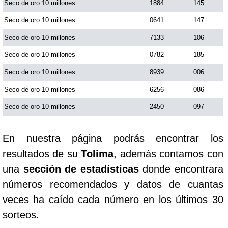
Seco de oro 10 millones
1884
145
Seco de oro 10 millones
0641
147
Saman de la suerte
Seco de oro 10 millones
7133
106
Seco de oro 10 millones
0782
185
Sinuano Día
Seco de oro 10 millones
8939
006
Sinuano Noche
Seco de oro 10 millones
6256
086
Seco de oro 10 millones
2450
097
Super Chontico Noche
En nuestra página podrás encontrar los
resultados de su
Tolima
, además contamos con
una
sección de estadísticas
donde encontrara
números recomendados y datos de cuantas
veces ha caído cada número en los últimos 30
sorteos.