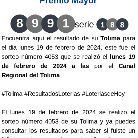
Premio Mayor
Lotería del Cauca
8
9
9
1
serie
1
8
8
Lotería de Boyaca
Encuentra aquí el resultado de su
Tolima
para
el dia lunes 19 de febrero de 2024, este fue el
Extra de Colombia
sorteo número 4053 que se realizó el
lunes 19
de febrero de 2024 a las
por el
Canal
Antioqueñita Día
Regional del Tolima
.
Antioqueñita Tarde
#Tolima #ResultadosLoterias #LoteriasdeHoy
Astro Sol
El lunes 19 de febrero de 2024 se realizo el
sorteo número 4053 de su Tolima y ya puedes
Astro Luna
consultar los resultados para saber si fuiste un