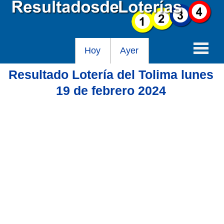
Hoy
Ayer
Resultado Lotería del Tolima lunes
Baloto
19 de febrero 2024
Lotería de Cundinamarca
Lotería del Tolima
Lotería de la Cruz Roja
Lotería del Huila