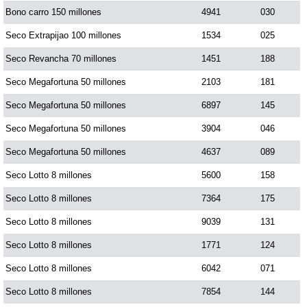
Bono carro 150 millones
4941
030
Dorado Mañana
Seco Extrapijao 100 millones
1534
025
Seco Revancha 70 millones
1451
188
Dorado Tarde
Seco Megafortuna 50 millones
2103
181
Seco Megafortuna 50 millones
6897
145
Dorado Noche
Seco Megafortuna 50 millones
3904
046
Seco Megafortuna 50 millones
4637
089
Fantástica Día
Seco Lotto 8 millones
5600
158
Fantástica Noche
Seco Lotto 8 millones
7364
175
Seco Lotto 8 millones
9039
131
Motilon Tarde
Seco Lotto 8 millones
1771
124
Seco Lotto 8 millones
6042
071
Motilon Noche
Seco Lotto 8 millones
7854
144