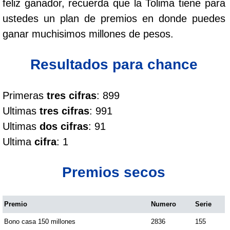
feliz ganador, recuerda que la Tolima tiene para
Cafeterito Tarde
ustedes un plan de premios en donde puedes
ganar muchisimos millones de pesos.
Cafeterito Noche
Resultados para chance
Caribeña Día
Primeras
tres cifras
: 899
Caribeña Noche
Ultimas
tres cifras
: 991
Ultimas
dos cifras
: 91
Chontico Día
Ultima
cifra
: 1
Chontico Noche
Premios secos
Culona día
Premio
Numero
Serie
Bono casa 150 millones
2836
155
Culona noche