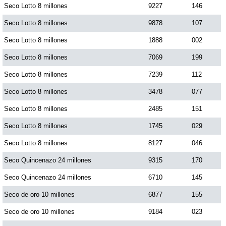
Seco Lotto 8 millones
9227
146
Paisita Día
Seco Lotto 8 millones
9878
107
Paisita Noche
Seco Lotto 8 millones
1888
002
Seco Lotto 8 millones
7069
199
Paisita 3
Seco Lotto 8 millones
7239
112
Seco Lotto 8 millones
3478
077
Pick 3 Día
Seco Lotto 8 millones
2485
151
Seco Lotto 8 millones
1745
029
Pick 3 Noche
Seco Lotto 8 millones
8127
046
Pick 4 Día
Seco Quincenazo 24 millones
9315
170
Seco Quincenazo 24 millones
6710
145
Pick 4 Noche
Seco de oro 10 millones
6877
155
Seco de oro 10 millones
9184
023
Pijao de Oro