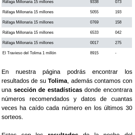
Ráfaga Millonaria 15 millones
9338
073
Ráfaga Millonaria 15 millones
5055
193
Saman de la suerte
Ráfaga Millonaria 15 millones
0769
158
Ráfaga Millonaria 15 millones
6533
042
Sinuano Día
Ráfaga Millonaria 15 millones
0017
275
Sinuano Noche
El Travieso del Tolima 1 millón
8915
-
Super Chontico Noche
En nuestra página podrás encontrar los
resultados de su
Tolima
, además contamos con
una
sección de estadísticas
donde encontrara
números recomendados y datos de cuantas
veces ha caído cada número en los últimos 30
sorteos.
Estos son los
resultados
de la noche del