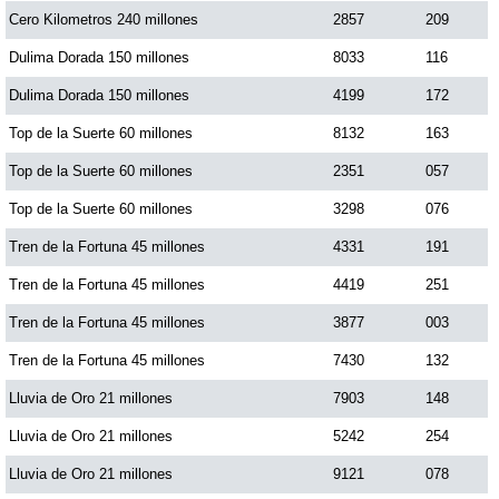
Cero Kilometros 240 millones
2857
209
Dorado Mañana
Dulima Dorada 150 millones
8033
116
Dulima Dorada 150 millones
4199
172
Dorado Tarde
Top de la Suerte 60 millones
8132
163
Top de la Suerte 60 millones
2351
057
Dorado Noche
Top de la Suerte 60 millones
3298
076
Tren de la Fortuna 45 millones
4331
191
Fantástica Día
Tren de la Fortuna 45 millones
4419
251
Fantástica Noche
Tren de la Fortuna 45 millones
3877
003
Tren de la Fortuna 45 millones
7430
132
Motilon Tarde
Lluvia de Oro 21 millones
7903
148
Lluvia de Oro 21 millones
5242
254
Motilon Noche
Lluvia de Oro 21 millones
9121
078