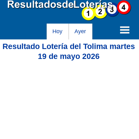
Hoy
Ayer
Resultado Lotería del Tolima martes
Baloto
19 de mayo 2026
Lotería de Cundinamarca
Lotería del Tolima
Lotería de la Cruz Roja
Lotería del Huila