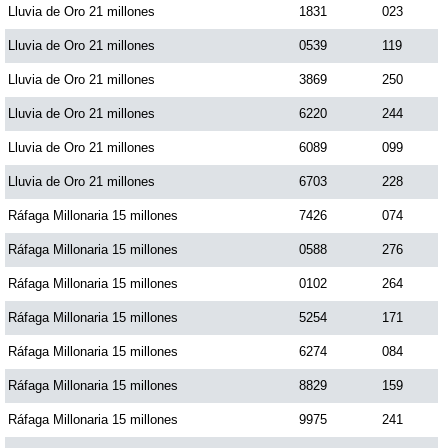
Lluvia de Oro 21 millones
1831
023
Paisita Día
Lluvia de Oro 21 millones
0539
119
Paisita Noche
Lluvia de Oro 21 millones
3869
250
Lluvia de Oro 21 millones
6220
244
Paisita 3
Lluvia de Oro 21 millones
6089
099
Lluvia de Oro 21 millones
6703
228
Pick 3 Día
Ráfaga Millonaria 15 millones
7426
074
Ráfaga Millonaria 15 millones
0588
276
Pick 3 Noche
Ráfaga Millonaria 15 millones
0102
264
Pick 4 Día
Ráfaga Millonaria 15 millones
5254
171
Ráfaga Millonaria 15 millones
6274
084
Pick 4 Noche
Ráfaga Millonaria 15 millones
8829
159
Ráfaga Millonaria 15 millones
9975
241
Pijao de Oro