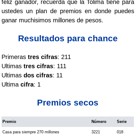
feliz ganador, recuerda que la Tolima tiene para
Cafeterito Tarde
ustedes un plan de premios en donde puedes
ganar muchisimos millones de pesos.
Cafeterito Noche
Resultados para chance
Caribeña Día
Primeras
tres cifras
: 211
Caribeña Noche
Ultimas
tres cifras
: 111
Ultimas
dos cifras
: 11
Chontico Día
Ultima
cifra
: 1
Chontico Noche
Premios secos
Culona día
Premio
Número
Serie
Casa para siempre 270 millones
3221
018
Culona noche