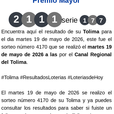
Premio Mayor
Lotería del Cauca
2
1
1
1
serie
1
7
7
Lotería de Boyaca
Encuentra aquí el resultado de su
Tolima
para
el dia martes 19 de mayo de 2026, este fue el
Extra de Colombia
sorteo número 4170 que se realizó el
martes 19
de mayo de 2026 a las
por el
Canal Regional
Antioqueñita Día
del Tolima
.
Antioqueñita Tarde
#Tolima #ResultadosLoterias #LoteriasdeHoy
Astro Sol
El martes 19 de mayo de 2026 se realizo el
sorteo número 4170 de su Tolima y ya puedes
Astro Luna
consultar los resultados para saber si fuiste un