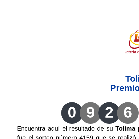
Lotería del Valle
Lotería del Meta
Lotería de Manizales
Lotería del Quindio
To
Lotería de Bogotá
Premi
Lotería de Risaralda
0
9
2
6
Lotería de Medellín
Encuentra aquí el resultado de su
Tolima
p
Lotería de Santander
fue el sorteo número 4159 que se realizó