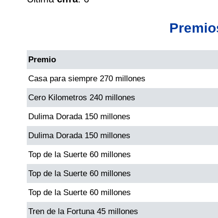
Cafeterito Tarde
Premio
Cafeterito Noche
Premio
Caribeña Día
Casa para siempre 270 millones
Caribeña Noche
Cero Kilometros 240 millones
Dulima Dorada 150 millones
Chontico Día
Dulima Dorada 150 millones
Chontico Noche
Top de la Suerte 60 millones
Top de la Suerte 60 millones
Culona día
Top de la Suerte 60 millones
Tren de la Fortuna 45 millones
Culona noche