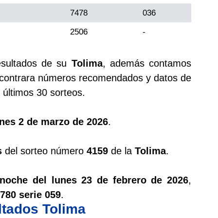
7478
036
2506
-
esultados de su
Tolima
, además contamos
ontrara números recomendados y datos de
últimos 30 sorteos.
unes 2 de marzo de 2026
.
s
del sorteo número
4159
de la
Tolima
.
 noche del lunes 23 de febrero de 2026
,
780 serie 059
.
ltados Tolima