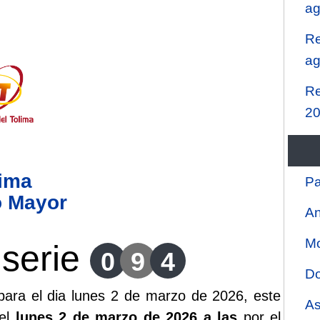
ag
Re
ag
Re
2
lima
Pa
o Mayor
An
Mo
serie
0
9
4
Do
ara el dia lunes 2 de marzo de 2026, este
As
 el
lunes 2 de marzo de 2026 a las
por el