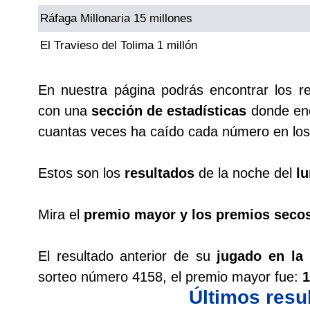
Ráfaga Millonaria 15 millones
Saman de la suerte
El Travieso del Tolima 1 millón
Sinuano Día
En nuestra página podrás encontrar los r
con una
sección de estadísticas
donde enc
Sinuano Noche
cuantas veces ha caído cada número en los 
Super Chontico Noche
Estos son los
resultados
de la noche del
l
Mira el
premio mayor y los premios seco
El resultado anterior de su
jugado en la
sorteo número 4158, el premio mayor fue:
1
Últimos resu