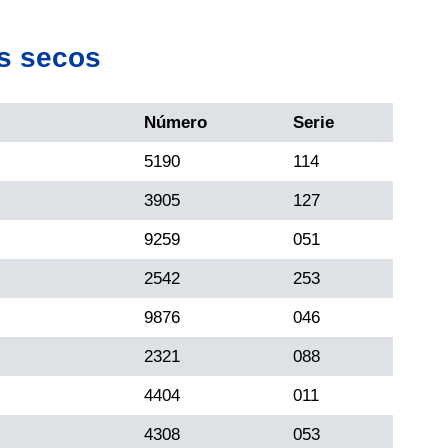
s secos
Número
Serie
5190
114
3905
127
9259
051
2542
253
9876
046
2321
088
4404
011
4308
053