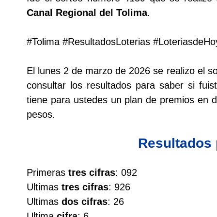
Canal Regional del Tolima
.
Lotería del Cauca
#Tolima #ResultadosLoterias #LoteriasdeHo
Lotería de Boyaca
El lunes 2 de marzo de 2026 se realizo el 
Extra de Colombia
consultar los resultados para saber si fui
tiene para ustedes un plan de premios en
Antioqueñita Día
pesos.
Antioqueñita Tarde
Resultados
Astro Sol
Primeras
tres cifras
: 092
Ultimas
tres cifras
: 926
Astro Luna
Ultimas
dos cifras
: 26
Ultima
cifra
: 6