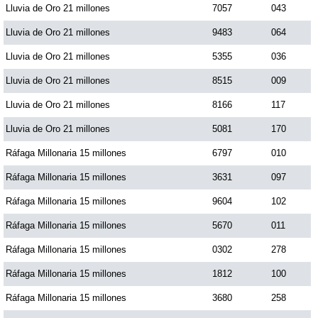
Lluvia de Oro 21 millones
7057
043
Paisita Día
Lluvia de Oro 21 millones
9483
064
Paisita Noche
Lluvia de Oro 21 millones
5355
036
Lluvia de Oro 21 millones
8515
009
Paisita 3
Lluvia de Oro 21 millones
8166
117
Lluvia de Oro 21 millones
5081
170
Pick 3 Día
Ráfaga Millonaria 15 millones
6797
010
Ráfaga Millonaria 15 millones
3631
097
Pick 3 Noche
Ráfaga Millonaria 15 millones
9604
102
Pick 4 Día
Ráfaga Millonaria 15 millones
5670
011
Ráfaga Millonaria 15 millones
0302
278
Pick 4 Noche
Ráfaga Millonaria 15 millones
1812
100
Ráfaga Millonaria 15 millones
3680
258
Pijao de Oro