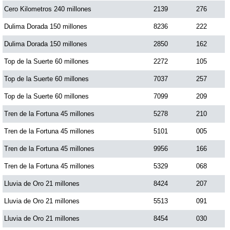
Cero Kilometros 240 millones
2139
276
Dorado Mañana
Dulima Dorada 150 millones
8236
222
Dulima Dorada 150 millones
2850
162
Dorado Tarde
Top de la Suerte 60 millones
2272
105
Top de la Suerte 60 millones
7037
257
Dorado Noche
Top de la Suerte 60 millones
7099
209
Tren de la Fortuna 45 millones
5278
210
Fantástica Día
Tren de la Fortuna 45 millones
5101
005
Fantástica Noche
Tren de la Fortuna 45 millones
9956
166
Tren de la Fortuna 45 millones
5329
068
Motilon Tarde
Lluvia de Oro 21 millones
8424
207
Lluvia de Oro 21 millones
5513
091
Motilon Noche
Lluvia de Oro 21 millones
8454
030