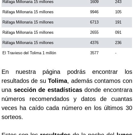
Ráfaga Millonaria 15 millones
1609
243
Ráfaga Millonaria 15 millones
9946
105
Saman de la suerte
Ráfaga Millonaria 15 millones
6713
191
Ráfaga Millonaria 15 millones
2655
091
Sinuano Día
Ráfaga Millonaria 15 millones
4376
236
Sinuano Noche
El Travieso del Tolima 1 millón
3577
-
Super Chontico Noche
En nuestra página podrás encontrar los
resultados de su
Tolima
, además contamos con
una
sección de estadísticas
donde encontrara
números recomendados y datos de cuantas
veces ha caído cada número en los últimos 30
sorteos.
Estos son los
resultados
de la noche del
lunes