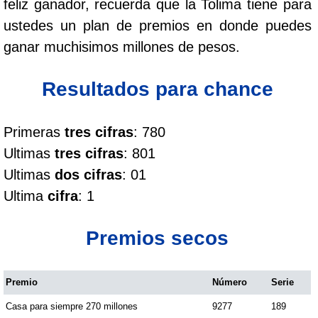
feliz ganador, recuerda que la Tolima tiene para
Cafeterito Tarde
ustedes un plan de premios en donde puedes
ganar muchisimos millones de pesos.
Cafeterito Noche
Resultados para chance
Caribeña Día
Primeras
tres cifras
: 780
Caribeña Noche
Ultimas
tres cifras
: 801
Ultimas
dos cifras
: 01
Chontico Día
Ultima
cifra
: 1
Chontico Noche
Premios secos
Culona día
Premio
Número
Serie
Casa para siempre 270 millones
9277
189
Culona noche