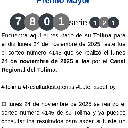
Premio Mayor
Lotería del Cauca
7
8
0
1
serie
1
2
1
Lotería de Boyaca
Encuentra aquí el resultado de su
Tolima
para
el dia lunes 24 de noviembre de 2025, este fue
Extra de Colombia
el sorteo número 4145 que se realizó el
lunes
24 de noviembre de 2025 a las
por el
Canal
Antioqueñita Día
Regional del Tolima
.
Antioqueñita Tarde
#Tolima #ResultadosLoterias #LoteriasdeHoy
Astro Sol
El lunes 24 de noviembre de 2025 se realizo el
sorteo número 4145 de su Tolima y ya puedes
Astro Luna
consultar los resultados para saber si fuiste un