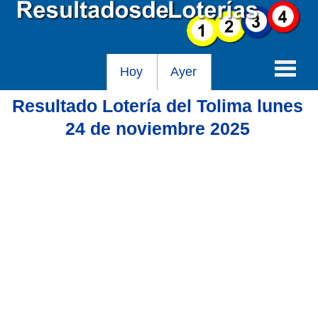
Hoy
Ayer
Resultado Lotería del Tolima lunes
Baloto
24 de noviembre 2025
Lotería de Cundinamarca
Lotería del Tolima
Lotería de la Cruz Roja
Lotería del Huila