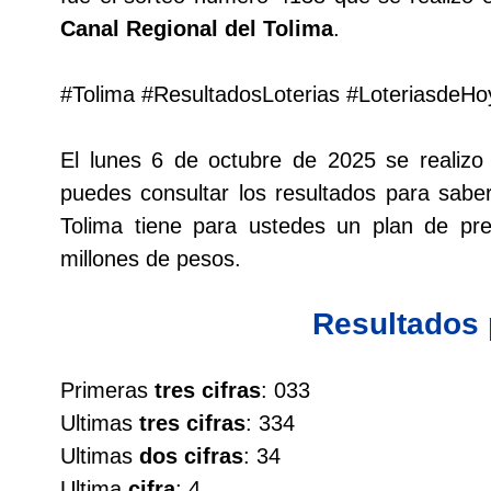
Canal Regional del Tolima
.
Lotería del Cauca
#Tolima #ResultadosLoterias #LoteriasdeHo
Lotería de Boyaca
El lunes 6 de octubre de 2025 se realiz
Extra de Colombia
puedes consultar los resultados para saber
Tolima tiene para ustedes un plan de p
Antioqueñita Día
millones de pesos.
Antioqueñita Tarde
Resultados
Astro Sol
Primeras
tres cifras
: 033
Ultimas
tres cifras
: 334
Astro Luna
Ultimas
dos cifras
: 34
Ultima
cifra
: 4