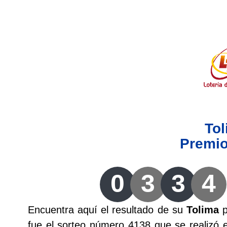
Lotería del Valle
Lotería del Meta
Lotería de Manizales
Lotería del Quindio
To
Lotería de Bogotá
Premi
Lotería de Risaralda
0
3
3
4
Lotería de Medellín
Encuentra aquí el resultado de su
Tolima
p
Lotería de Santander
fue el sorteo número 4138 que se realizó 