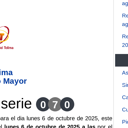
ag
Re
ag
Re
2
lima
As
o Mayor
Si
Ca
serie
0
7
0
Cu
ara el dia lunes 6 de octubre de 2025, este
Pi
el
lunes 6 de octubre de 2025 a las
por el