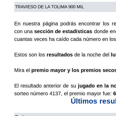
TRAVIESO DE LA TOLIMA 900 MIL
Saman de la suerte
En nuestra página podrás encontrar los r
Sinuano Día
con una
sección de estadísticas
donde enc
cuantas veces ha caído cada número en los 
Sinuano Noche
Estos son los
resultados
de la noche del
lu
Super Chontico Noche
Mira el
premio mayor y los premios seco
El resultado anterior de su
jugado en la n
sorteo número 4137, el premio mayor fue:
6
Últimos resu