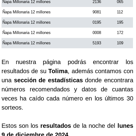
Ñapa Millonaria 12 millones
2136
065
Ñapa Millonaria 12 millones
9081
112
Saman de la suerte
Ñapa Millonaria 12 millones
0195
195
Ñapa Millonaria 12 millones
0008
172
Sinuano Día
Ñapa Millonaria 12 millones
5193
109
Sinuano Noche
En nuestra página podrás encontrar los
Super Chontico Noche
resultados de su
Tolima
, además contamos con
una
sección de estadísticas
donde encontrara
números recomendados y datos de cuantas
veces ha caído cada número en los últimos 30
sorteos.
Estos son los
resultados
de la noche del
lunes
9 de diciembre de 2024
.