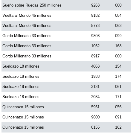
Sueño sobre Ruedas 250 millones
9263
000
Dorado Mañana
Vuelta al Mundo 46 millones
9182
084
Vuelta al Mundo 46 millones
5773
063
Dorado Tarde
Gordo Millonario 33 millones
9808
099
Gordo Millonario 33 millones
1052
168
Dorado Noche
Gordo Millonario 33 millones
8917
000
Sueldazo 18 millones
4063
154
Fantástica Día
Sueldazo 18 millones
1938
174
Fantástica Noche
Sueldazo 18 millones
3131
061
Sueldazo 18 millones
2084
171
Motilon Tarde
Quincenazo 15 millones
5951
056
Quincenazo 15 millones
9600
091
Motilon Noche
Quincenazo 15 millones
0155
162