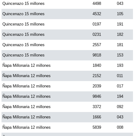
Quincenazo 15 millones
4498
043
Paisita Día
Quincenazo 15 millones
4532
105
Paisita Noche
Quincenazo 15 millones
0197
191
Quincenazo 15 millones
0231
182
Paisita 3
Quincenazo 15 millones
2557
181
Quincenazo 15 millones
9818
153
Pick 3 Día
Ñapa Millonaria 12 millones
1840
193
Ñapa Millonaria 12 millones
2152
011
Pick 3 Noche
Ñapa Millonaria 12 millones
2039
017
Pick 4 Día
Ñapa Millonaria 12 millones
9846
194
Ñapa Millonaria 12 millones
3372
092
Pick 4 Noche
Ñapa Millonaria 12 millones
1666
043
Ñapa Millonaria 12 millones
5839
008
Pijao de Oro