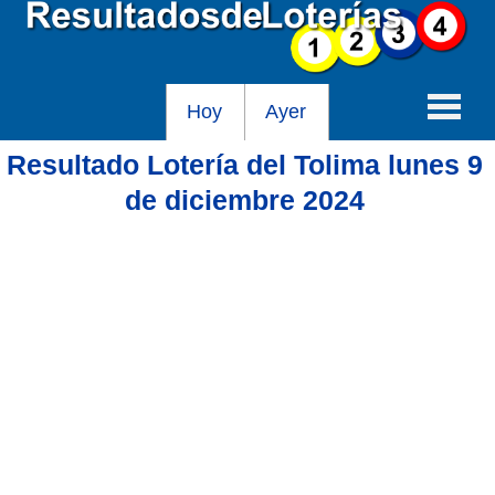
Hoy
Ayer
Resultado Lotería del Tolima lunes 9
Baloto
de diciembre 2024
Lotería de Cundinamarca
Lotería del Tolima
Lotería de la Cruz Roja
Lotería del Huila