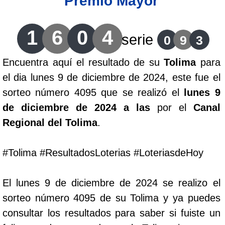
Premio Mayor
Lotería del Cauca
1
6
0
4
serie
0
9
3
Lotería de Boyaca
Encuentra aquí el resultado de su
Tolima
para
el dia lunes 9 de diciembre de 2024, este fue el
Extra de Colombia
sorteo número 4095 que se realizó el
lunes 9
de diciembre de 2024 a las
por el
Canal
Antioqueñita Día
Regional del Tolima
.
Antioqueñita Tarde
#Tolima #ResultadosLoterias #LoteriasdeHoy
Astro Sol
El lunes 9 de diciembre de 2024 se realizo el
sorteo número 4095 de su Tolima y ya puedes
Astro Luna
consultar los resultados para saber si fuiste un