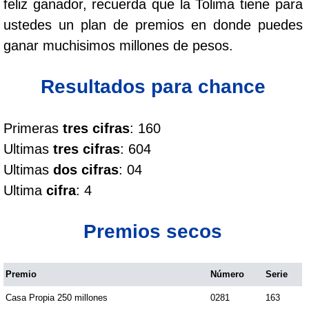
feliz ganador, recuerda que la Tolima tiene para
Cafeterito Tarde
ustedes un plan de premios en donde puedes
ganar muchisimos millones de pesos.
Cafeterito Noche
Resultados para chance
Caribeña Día
Primeras
tres cifras
: 160
Caribeña Noche
Ultimas
tres cifras
: 604
Ultimas
dos cifras
: 04
Chontico Día
Ultima
cifra
: 4
Chontico Noche
Premios secos
Culona día
Premio
Número
Serie
Casa Propia 250 millones
0281
163
Culona noche