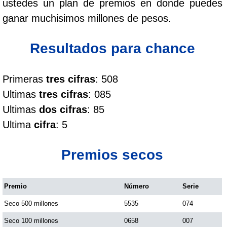
ustedes un plan de premios en donde puedes
Cafeterito Tarde
ganar muchisimos millones de pesos.
Cafeterito Noche
Resultados para chance
Caribeña Día
Primeras
tres cifras
: 508
Ultimas
tres cifras
: 085
Caribeña Noche
Ultimas
dos cifras
: 85
Ultima
cifra
: 5
Chontico Día
Premios secos
Chontico Noche
Premio
Número
Serie
Culona día
Seco 500 millones
5535
074
Culona noche
Seco 100 millones
0658
007