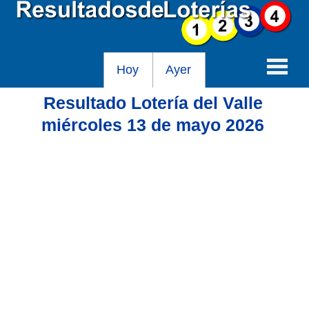
Hoy
Ayer
Resultado Lotería del Valle
Baloto
miércoles 13 de mayo 2026
Lotería de Cundinamarca
Lotería del Tolima
Lotería de la Cruz Roja
Lotería del Huila