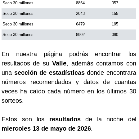
Seco 30 millones
8854
057
Seco 30 millones
2043
155
Saman de la suerte
Seco 30 millones
6479
195
Sinuano Día
Seco 30 millones
8902
090
Sinuano Noche
En nuestra página podrás encontrar los
resultados de su
Valle
, además contamos con
Super Chontico Noche
una
sección de estadísticas
donde encontrara
números recomendados y datos de cuantas
veces ha caído cada número en los últimos 30
sorteos.
Estos son los
resultados
de la noche del
miercoles 13 de mayo de 2026
.