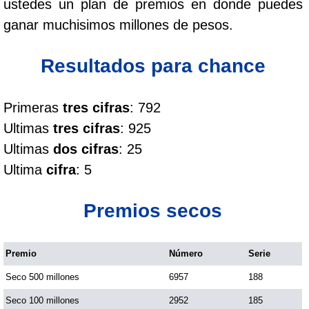
ustedes un plan de premios en donde puedes
Cafeterito Tarde
ganar muchisimos millones de pesos.
Cafeterito Noche
Resultados para chance
Caribeña Día
Primeras
tres cifras
: 792
Ultimas
tres cifras
: 925
Caribeña Noche
Ultimas
dos cifras
: 25
Ultima
cifra
: 5
Chontico Día
Premios secos
Chontico Noche
Premio
Número
Serie
Culona día
Seco 500 millones
6957
188
Culona noche
Seco 100 millones
2952
185