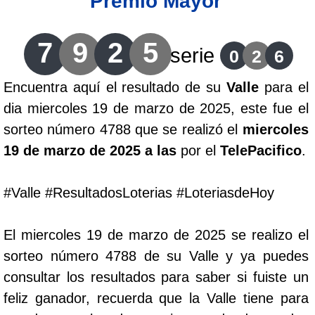
Premio Mayor
Lotería del Cauca
7
9
2
5
serie
0
2
6
Lotería de Boyaca
Encuentra aquí el resultado de su
Valle
para el
dia miercoles 19 de marzo de 2025, este fue el
Extra de Colombia
sorteo número 4788 que se realizó el
miercoles
19 de marzo de 2025 a las
por el
TelePacifico
.
Antioqueñita Día
#Valle #ResultadosLoterias #LoteriasdeHoy
Antioqueñita Tarde
El miercoles 19 de marzo de 2025 se realizo el
Astro Sol
sorteo número 4788 de su Valle y ya puedes
consultar los resultados para saber si fuiste un
Astro Luna
feliz ganador, recuerda que la Valle tiene para