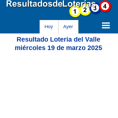
Hoy
Ayer
Resultado Loteria del Valle
Baloto
miércoles 19 de marzo 2025
Lotería de Cundinamarca
Lotería del Tolima
Lotería de la Cruz Roja
Lotería del Huila