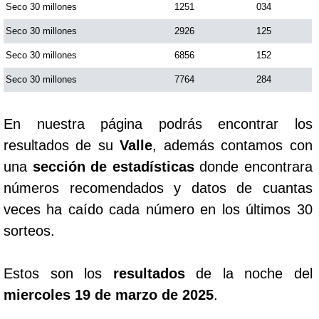
Seco 30 millones
1251
034
Seco 30 millones
2926
125
Saman de la suerte
Seco 30 millones
6856
152
Sinuano Día
Seco 30 millones
7764
284
Sinuano Noche
En nuestra página podrás encontrar los
resultados de su
Valle
, además contamos con
Super Chontico Noche
una
sección de estadísticas
donde encontrara
números recomendados y datos de cuantas
veces ha caído cada número en los últimos 30
sorteos.
Estos son los
resultados
de la noche del
miercoles 19 de marzo de 2025
.