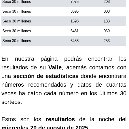
Seco 30 millones
7975
208
Seco 30 millones
3695
003
Saman de la suerte
Seco 30 millones
1698
183
Seco 30 millones
6481
069
Sinuano Día
Seco 30 millones
6458
253
Sinuano Noche
En nuestra página podrás encontrar los
Super Chontico Noche
resultados de su
Valle
, además contamos con
una
sección de estadísticas
donde encontrara
números recomendados y datos de cuantas
veces ha caído cada número en los últimos 30
sorteos.
Estos son los
resultados
de la noche del
miercoles 20 de agosto de 2025
.