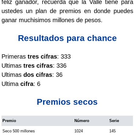
feliz ganador, recuerda que la Valle tiene para
Cafeterito Tarde
ustedes un plan de premios en donde puedes
ganar muchisimos millones de pesos.
Cafeterito Noche
Resultados para chance
Caribeña Día
Primeras
tres cifras
: 333
Caribeña Noche
Ultimas
tres cifras
: 336
Ultimas
dos cifras
: 36
Chontico Día
Ultima
cifra
: 6
Chontico Noche
Premios secos
Culona día
Premio
Número
Serie
Seco 500 millones
1024
145
Culona noche