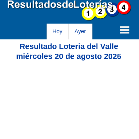
Hoy
Ayer
Resultado Loteria del Valle
Baloto
miércoles 20 de agosto 2025
Lotería de Cundinamarca
Lotería del Tolima
Lotería de la Cruz Roja
Lotería del Huila