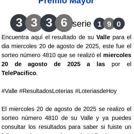
Premio Mayor
Lotería del Cauca
3
3
3
6
serie
1
9
0
Lotería de Boyaca
Encuentra aquí el resultado de su
Valle
para el
dia miercoles 20 de agosto de 2025, este fue el
Extra de Colombia
sorteo número 4810 que se realizó el
miercoles
20 de agosto de 2025 a las
por el
Antioqueñita Día
TelePacifico
.
Antioqueñita Tarde
#Valle #ResultadosLoterias #LoteriasdeHoy
Astro Sol
El miercoles 20 de agosto de 2025 se realizo el
sorteo número 4810 de su Valle y ya puedes
Astro Luna
consultar los resultados para saber si fuiste un