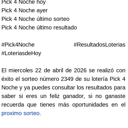
Pick 4 Noche hoy
Cafeterito Tarde
Pick 4 Noche ayer
Pick 4 Noche último sorteo
Cafeterito Noche
Pick 4 Noche último resultado
Caribeña Día
#Pick4Noche #ResultadosLoterias
#LoteriasdeHoy
Caribeña Noche
El miercoles 22 de abril de 2026 se realizó con
Chontico Día
éxito el sorteo número 2349 de su lotería Pick 4
Noche y ya puedes consultar los resultados para
Chontico Noche
saber si eres un feliz ganador, si no ganaste
recuerda que tienes más oportunidades en el
Culona día
proximo sorteo
.
Culona noche