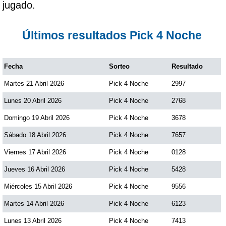
jugado.
Paisita Día
Últimos resultados Pick 4 Noche
Paisita Noche
Fecha
Sorteo
Resultado
Paisita 3
Martes 21 Abril 2026
Pick 4 Noche
2997
Pick 3 Día
Lunes 20 Abril 2026
Pick 4 Noche
2768
Domingo 19 Abril 2026
Pick 4 Noche
3678
Pick 3 Noche
Sábado 18 Abril 2026
Pick 4 Noche
7657
Viernes 17 Abril 2026
Pick 4 Noche
0128
Pick 4 Día
Jueves 16 Abril 2026
Pick 4 Noche
5428
Miércoles 15 Abril 2026
Pick 4 Noche
9556
Pick 4 Noche
Martes 14 Abril 2026
Pick 4 Noche
6123
Pijao de Oro
Lunes 13 Abril 2026
Pick 4 Noche
7413