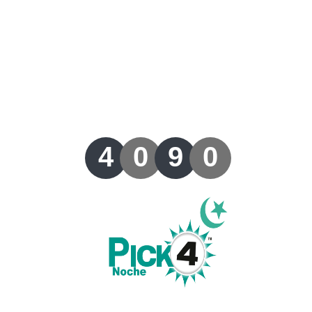
Lotería del Valle
Lotería del Meta
Lotería de Manizales
Lotería del Quindio
4
0
9
0
Lotería de Bogotá
Lotería de Risaralda
Lotería de Medellín
Lotería de Santander