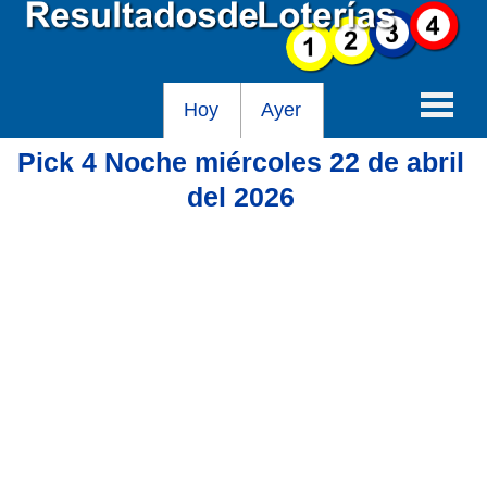
Hoy
Ayer
Pick 4 Noche miércoles 22 de abril
Baloto
del 2026
Lotería de Cundinamarca
Lotería del Tolima
Lotería de la Cruz Roja
Lotería del Huila