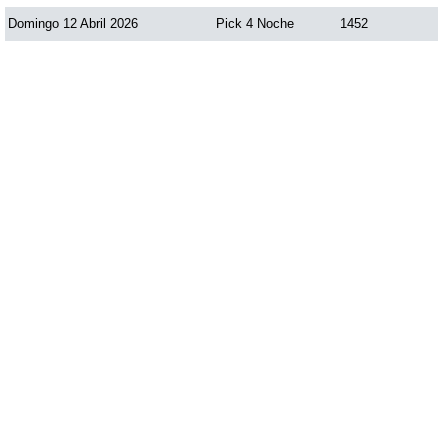
Domingo 12 Abril 2026
Pick 4 Noche
1452
Saman de la suerte
Sinuano Día
Sinuano Noche
Super Chontico Noche