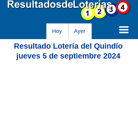
Hoy
Ayer
Resultado Lotería del Quindío
Baloto
jueves 5 de septiembre 2024
Lotería de Cundinamarca
Lotería del Tolima
Lotería de la Cruz Roja
Lotería del Huila