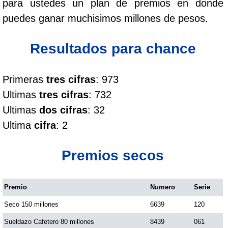
para ustedes un plan de premios en donde
Cafeterito Tarde
puedes ganar muchisimos millones de pesos.
Cafeterito Noche
Resultados para chance
Caribeña Día
Primeras
tres cifras
: 973
Ultimas
tres cifras
: 732
Caribeña Noche
Ultimas
dos cifras
: 32
Ultima
cifra
: 2
Chontico Día
Premios secos
Chontico Noche
Premio
Numero
Serie
Culona día
Seco 150 millones
6639
120
Culona noche
Sueldazo Cafetero 80 millones
8439
061