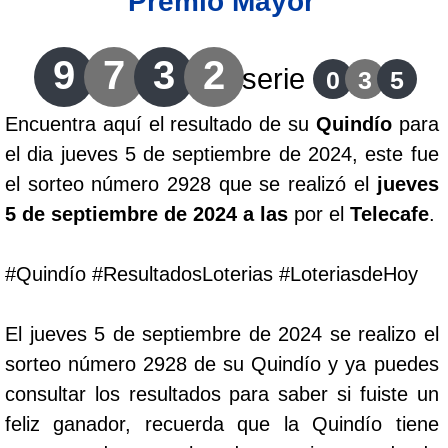
Premio Mayor
Lotería del Cauca
9
7
3
2
serie
0
3
5
Lotería de Boyaca
Encuentra aquí el resultado de su
Quindío
para
el dia jueves 5 de septiembre de 2024, este fue
Extra de Colombia
el sorteo número 2928 que se realizó el
jueves
5 de septiembre de 2024 a las
por el
Telecafe
.
Antioqueñita Día
#Quindío #ResultadosLoterias #LoteriasdeHoy
Antioqueñita Tarde
El jueves 5 de septiembre de 2024 se realizo el
Astro Sol
sorteo número 2928 de su Quindío y ya puedes
consultar los resultados para saber si fuiste un
Astro Luna
feliz ganador, recuerda que la Quindío tiene