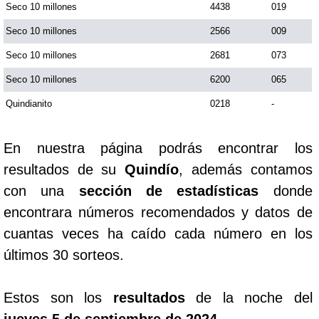
Seco 10 millones
4438
019
Seco 10 millones
2566
009
Saman de la suerte
Seco 10 millones
2681
073
Sinuano Día
Seco 10 millones
6200
065
Quindianito
0218
-
Sinuano Noche
En nuestra página podrás encontrar los
Super Chontico Noche
resultados de su
Quindío
, además contamos
con una
sección de estadísticas
donde
encontrara números recomendados y datos de
cuantas veces ha caído cada número en los
últimos 30 sorteos.
Estos son los
resultados
de la noche del
jueves 5 de septiembre de 2024
.