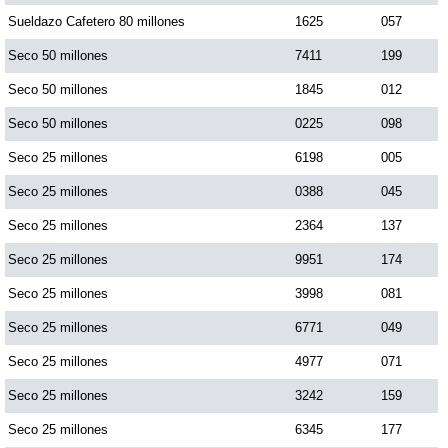
Sueldazo Cafetero 80 millones
1625
057
Dorado Mañana
Seco 50 millones
7411
199
Seco 50 millones
1845
012
Dorado Tarde
Seco 50 millones
0225
098
Seco 25 millones
6198
005
Dorado Noche
Seco 25 millones
0388
045
Fantástica Día
Seco 25 millones
2364
137
Seco 25 millones
9951
174
Fantástica Noche
Seco 25 millones
3998
081
Seco 25 millones
6771
049
Motilon Tarde
Seco 25 millones
4977
071
Seco 25 millones
3242
159
Motilon Noche
Seco 25 millones
6345
177