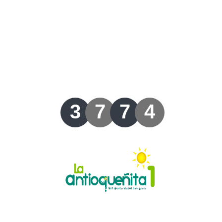
Lotería del Valle
Lotería del Meta
Lotería de Manizales
Lotería del Quindio
3
7
7
4
Lotería de Bogotá
Lotería de Risaralda
Lotería de Medellín
Lotería de Santander