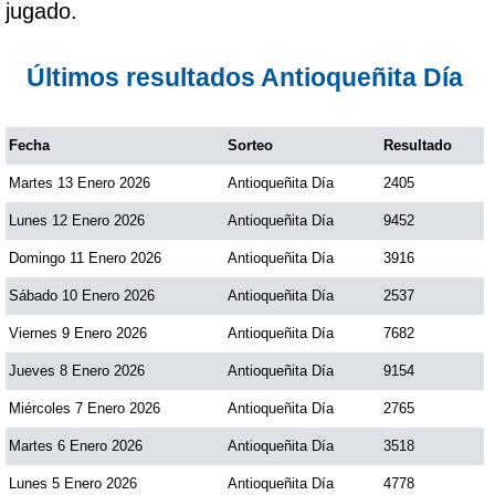
jugado.
Paisita Día
Últimos resultados Antioqueñita Día
Paisita Noche
Fecha
Sorteo
Resultado
Paisita 3
Martes 13 Enero 2026
Antioqueñita Día
2405
Pick 3 Día
Lunes 12 Enero 2026
Antioqueñita Día
9452
Domingo 11 Enero 2026
Antioqueñita Día
3916
Pick 3 Noche
Sábado 10 Enero 2026
Antioqueñita Día
2537
Viernes 9 Enero 2026
Antioqueñita Día
7682
Pick 4 Día
Jueves 8 Enero 2026
Antioqueñita Día
9154
Miércoles 7 Enero 2026
Antioqueñita Día
2765
Pick 4 Noche
Martes 6 Enero 2026
Antioqueñita Día
3518
Pijao de Oro
Lunes 5 Enero 2026
Antioqueñita Día
4778