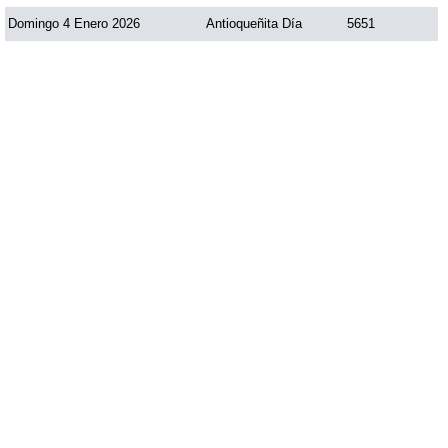
Domingo 4 Enero 2026
Antioqueñita Día
5651
Saman de la suerte
Sinuano Día
Sinuano Noche
Super Chontico Noche