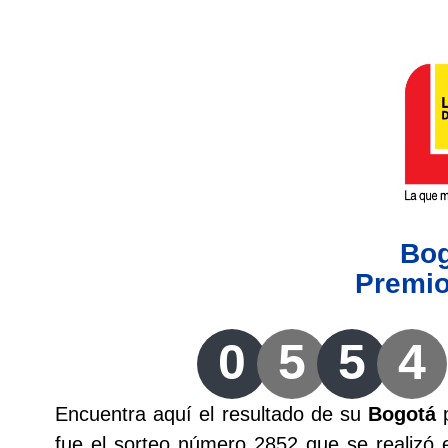
Lotería del Valle
Lotería del Meta
Lotería de Manizales
Lotería del Quindio
Bo
Lotería de Bogotá
Premi
Lotería de Risaralda
0
5
5
4
Lotería de Medellín
Encuentra aquí el resultado de su
Bogotá
p
Lotería de Santander
fue el sorteo número 2852 que se realizó 