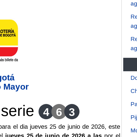
ag
Re
ag
Re
ag
gotá
Do
o Mayor
Ch
Pa
serie
4
6
3
Pi
ara el dia jueves 25 de junio de 2026, este
Mo
el
jueves 25 de junio de 2026 a las
por el