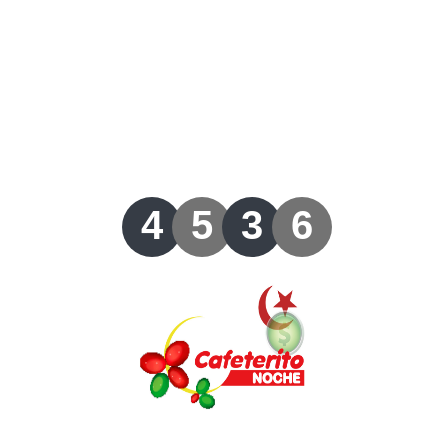
Lotería del Valle
Lotería del Meta
Lotería de Manizales
Lotería del Quindio
4
5
3
6
Lotería de Bogotá
Lotería de Risaralda
Lotería de Medellín
Lotería de Santander