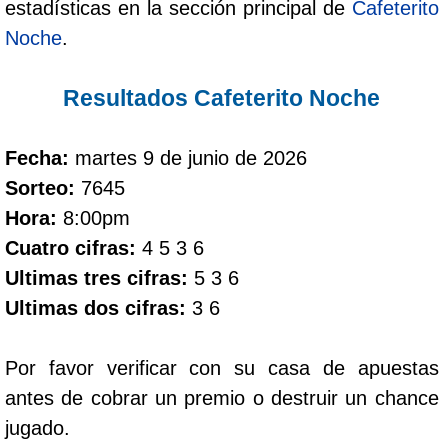
estadísticas en la sección principal de
Cafeterito
Noche
.
Dorado Mañana
Resultados Cafeterito Noche
Dorado Tarde
Fecha:
martes 9 de junio de 2026
Dorado Noche
Sorteo:
7645
Hora:
8:00pm
Fantástica Día
Cuatro cifras:
4 5 3 6
Ultimas tres cifras:
5 3 6
Fantástica Noche
Ultimas dos cifras:
3 6
Motilon Tarde
Por favor verificar con su casa de apuestas
antes de cobrar un premio o destruir un chance
Motilon Noche
jugado.