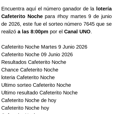
Encuentra aquí el número ganador de la
lotería
Lotería del Cauca
Cafeterito Noche
para #hoy martes 9 de junio
de 2026, este fue el sorteo número 7645 que se
Lotería de Boyaca
realizó
a las 8:00pm
por el
Canal UNO
.
Extra de Colombia
Cafeterito Noche Martes 9 Junio 2026
Cafeterito Noche 09 Junio 2026
Antioqueñita Día
Resultados Cafeterito Noche
Chance Cafeterito Noche
Antioqueñita Tarde
loteria Cafeterito Noche
Ultimo sorteo Cafeterito Noche
Astro Sol
Ultimo resultado Cafeterito Noche
Cafeterito Noche de hoy
Astro Luna
Cafeterito Noche hoy