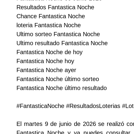
Resultados Fantastica Noche
Lotería del Cauca
Chance Fantastica Noche
loteria Fantastica Noche
Lotería de Boyaca
Ultimo sorteo Fantastica Noche
Ultimo resultado Fantastica Noche
Extra de Colombia
Fantastica Noche de hoy
Fantastica Noche hoy
Antioqueñita Día
Fantastica Noche ayer
Fantastica Noche último sorteo
Antioqueñita Tarde
Fantastica Noche último resultado
Astro Sol
#FantasticaNoche #ResultadosLoterias #Lo
Astro Luna
El martes 9 de junio de 2026 se realizó co
Fantastica Noche y ya puedes consultar l