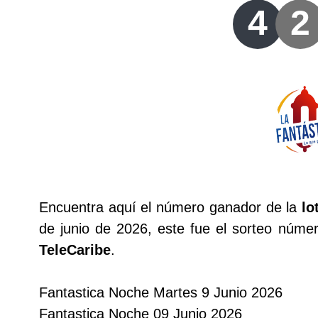
Lotería del Valle
4
2
Lotería del Meta
Lotería de Manizales
Lotería del Quindio
Lotería de Bogotá
Encuentra aquí el número ganador de la
lo
Lotería de Risaralda
de junio de 2026, este fue el sorteo núme
TeleCaribe
.
Lotería de Medellín
Fantastica Noche Martes 9 Junio 2026
Lotería de Santander
Fantastica Noche 09 Junio 2026