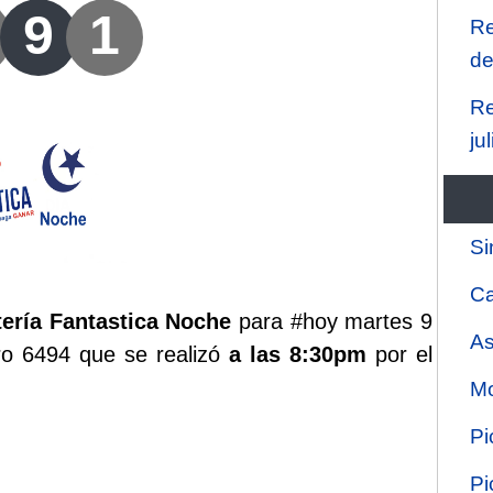
9
1
Re
de
Re
ju
Si
Ca
tería Fantastica Noche
para #hoy martes 9
As
ro 6494 que se realizó
a las 8:30pm
por el
Mo
Pi
Pi