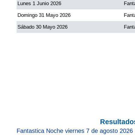
Lunes 1 Junio 2026
Fant
Paisita Día
Domingo 31 Mayo 2026
Fant
Paisita Noche
Sábado 30 Mayo 2026
Fant
Paisita 3
Pick 3 Día
Pick 3 Noche
Pick 4 Día
Pick 4 Noche
Resultado
Fantastica Noche viernes 7 de agosto 2026
Pijao de Oro