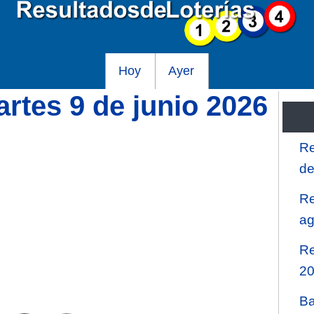
Hoy
Ayer
rtes 9 de junio 2026
Re
de
Re
ag
Re
2
Ba