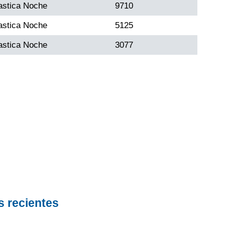
astica Noche
9710
astica Noche
5125
astica Noche
3077
s recientes