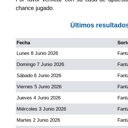
chance jugado.
Dorado Mañana
Últimos resultado
Dorado Tarde
Fecha
Sort
Dorado Noche
Lunes 8 Junio 2026
Fant
Domingo 7 Junio 2026
Fant
Fantástica Día
Sábado 6 Junio 2026
Fant
Fantástica Noche
Viernes 5 Junio 2026
Fant
Jueves 4 Junio 2026
Fant
Motilon Tarde
Miércoles 3 Junio 2026
Fant
Motilon Noche
Martes 2 Junio 2026
Fant