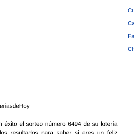
Cu
Ca
Fa
Ch
teriasdeHoy
n éxito el sorteo número 6494 de su lotería
os resultados para saber si eres un feliz