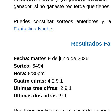
Cafeterito Tarde
ganador, si no ganaste recuerda que tienes
Cafeterito Noche
Puedes consultar sorteos anteriores y la
Fantastica Noche
.
Caribeña Día
Resultados Fa
Caribeña Noche
Fecha:
martes 9 de junio de 2026
Chontico Día
Sorteo:
6494
Hora:
8:30pm
Chontico Noche
Cuatro cifras:
4 2 9 1
Ultimas tres cifras:
2 9 1
Culona día
Ultimas dos cifras:
9 1
Culona noche
Por favor verificar con su casa de apuest