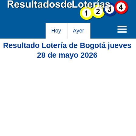
Hoy
Ayer
Resultado Lotería de Bogotá jueves
Baloto
28 de mayo 2026
Lotería de Cundinamarca
Lotería del Tolima
Lotería de la Cruz Roja
Lotería del Huila