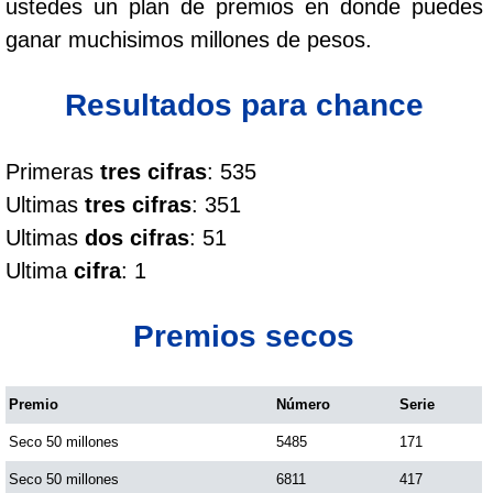
ustedes un plan de premios en donde puedes
Cafeterito Tarde
ganar muchisimos millones de pesos.
Cafeterito Noche
Resultados para chance
Caribeña Día
Primeras
tres cifras
: 535
Ultimas
tres cifras
: 351
Caribeña Noche
Ultimas
dos cifras
: 51
Ultima
cifra
: 1
Chontico Día
Premios secos
Chontico Noche
Premio
Número
Serie
Culona día
Seco 50 millones
5485
171
Culona noche
Seco 50 millones
6811
417