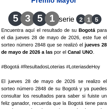
Premio Mayor
Lotería del Cauca
5
3
5
1
serie
2
1
5
Lotería de Boyaca
Encuentra aquí el resultado de su
Bogotá
para
el dia jueves 28 de mayo de 2026, este fue el
Extra de Colombia
sorteo número 2848 que se realizó el
jueves 28
de mayo de 2026 a las
por el
Canal UNO
.
Antioqueñita Día
#Bogotá #ResultadosLoterias #LoteriasdeHoy
Antioqueñita Tarde
El jueves 28 de mayo de 2026 se realizo el
Astro Sol
sorteo número 2848 de su Bogotá y ya puedes
consultar los resultados para saber si fuiste un
Astro Luna
feliz ganador, recuerda que la Bogotá tiene para