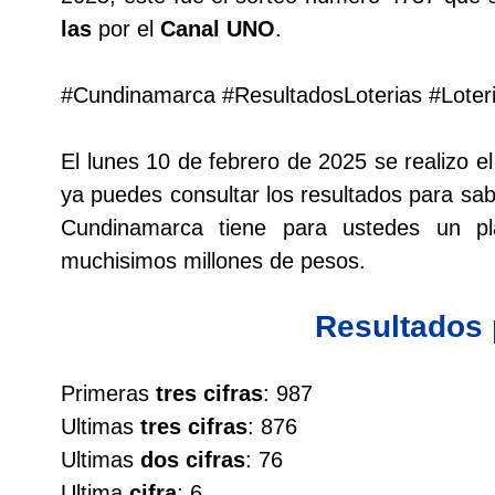
las
por el
Canal UNO
.
Lotería del Cauca
#Cundinamarca #ResultadosLoterias #Lote
Lotería de Boyaca
El lunes 10 de febrero de 2025 se realizo
Extra de Colombia
ya puedes consultar los resultados para sabe
Cundinamarca tiene para ustedes un 
Antioqueñita Día
muchisimos millones de pesos.
Antioqueñita Tarde
Resultados
Astro Sol
Primeras
tres cifras
: 987
Ultimas
tres cifras
: 876
Astro Luna
Ultimas
dos cifras
: 76
Ultima
cifra
: 6