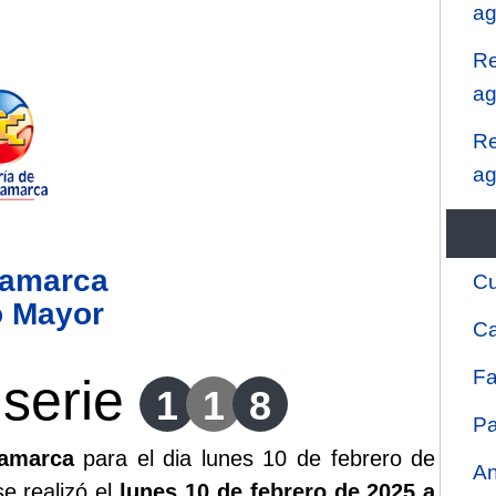
ag
Re
ag
Re
ag
namarca
Cu
o Mayor
Ca
Fa
serie
1
1
8
Pa
amarca
para el dia lunes 10 de febrero de
An
e realizó el
lunes 10 de febrero de 2025 a