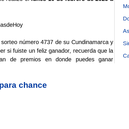
Mo
Do
riasdeHoy
As
 el sorteo número 4737 de su Cundinamarca y
Si
r si fuiste un feliz ganador, recuerda que la
Ca
plan de premios en donde puedes ganar
 para chance