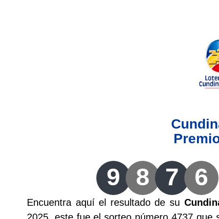
Lotería del Valle
Lotería del Meta
Lotería de Manizales
Lotería del Quindio
Cundi
Lotería de Bogotá
Premi
Lotería de Risaralda
9
8
7
6
Lotería de Medellín
Encuentra aquí el resultado de su
Cundin
Lotería de Santander
2025, este fue el sorteo número 4737 que s