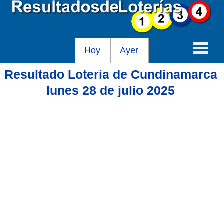
Hoy
Ayer
Resultado Loteria de Cundinamarca
Baloto
lunes 28 de julio 2025
Lotería de Cundinamarca
Lotería del Tolima
Lotería de la Cruz Roja
Lotería del Huila