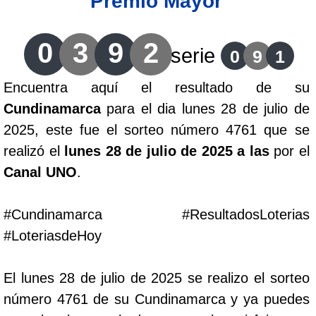
Premio Mayor
Lotería del Cauca
0
3
9
2
serie
0
9
1
Lotería de Boyaca
Encuentra aquí el resultado de su
Cundinamarca
para el dia lunes 28 de julio de
Extra de Colombia
2025, este fue el sorteo número 4761 que se
realizó el
lunes 28 de julio de 2025 a las
por el
Antioqueñita Día
Canal UNO
.
Antioqueñita Tarde
#Cundinamarca #ResultadosLoterias
#LoteriasdeHoy
Astro Sol
El lunes 28 de julio de 2025 se realizo el sorteo
Astro Luna
número 4761 de su Cundinamarca y ya puedes