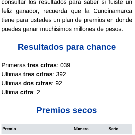
consultar los resultados para saber si fuiste un
Cafeterito Tarde
feliz ganador, recuerda que la Cundinamarca
tiene para ustedes un plan de premios en donde
Cafeterito Noche
puedes ganar muchisimos millones de pesos.
Caribeña Día
Resultados para chance
Caribeña Noche
Primeras
tres cifras
: 039
Ultimas
tres cifras
: 392
Chontico Día
Ultimas
dos cifras
: 92
Ultima
cifra
: 2
Chontico Noche
Premios secos
Culona día
Premio
Número
Serie
Culona noche