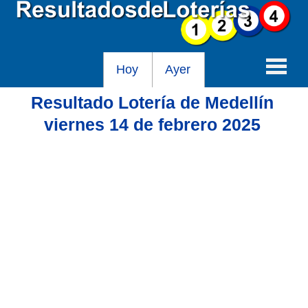
Hoy
Ayer
Resultado Lotería de Medellín
Baloto
viernes 14 de febrero 2025
Lotería de Cundinamarca
Lotería del Tolima
Lotería de la Cruz Roja
Lotería del Huila