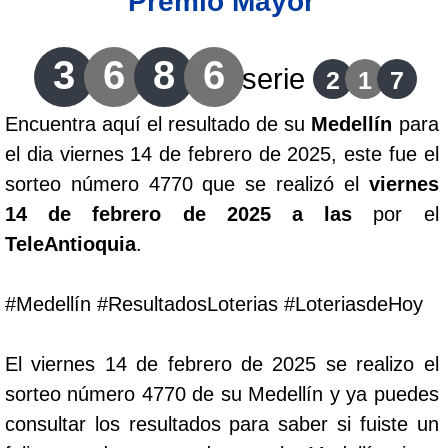
Premio Mayor
Lotería del Cauca
3
6
8
6
serie
2
1
7
Lotería de Boyaca
Encuentra aquí el resultado de su
Medellín
para
el dia viernes 14 de febrero de 2025, este fue el
Extra de Colombia
sorteo número 4770 que se realizó el
viernes
14 de febrero de 2025 a las
por el
Antioqueñita Día
TeleAntioquia
.
Antioqueñita Tarde
#Medellín #ResultadosLoterias #LoteriasdeHoy
Astro Sol
El viernes 14 de febrero de 2025 se realizo el
sorteo número 4770 de su Medellín y ya puedes
Astro Luna
consultar los resultados para saber si fuiste un