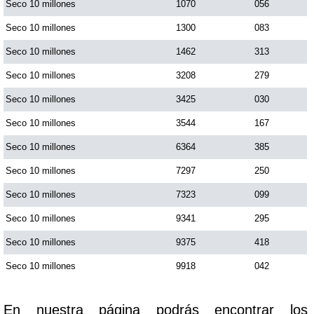
Seco 10 millones
1070
056
Seco 10 millones
1300
083
Saman de la suerte
Seco 10 millones
1462
313
Seco 10 millones
3208
279
Sinuano Día
Seco 10 millones
3425
030
Sinuano Noche
Seco 10 millones
3544
167
Seco 10 millones
6364
385
Super Chontico Noche
Seco 10 millones
7297
250
Seco 10 millones
7323
099
Seco 10 millones
9341
295
Seco 10 millones
9375
418
Seco 10 millones
9918
042
En nuestra página podrás encontrar los