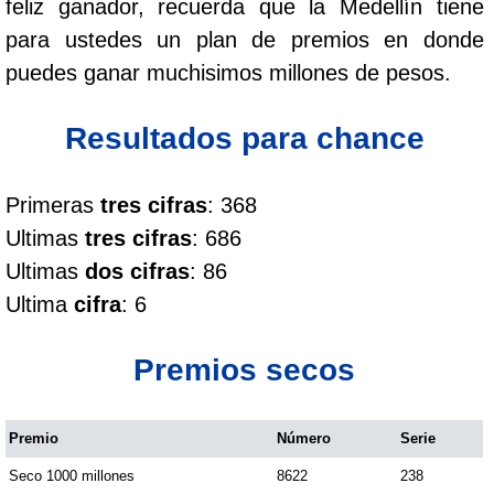
feliz ganador, recuerda que la Medellín tiene
Cafeterito Tarde
para ustedes un plan de premios en donde
puedes ganar muchisimos millones de pesos.
Cafeterito Noche
Resultados para chance
Caribeña Día
Primeras
tres cifras
: 368
Caribeña Noche
Ultimas
tres cifras
: 686
Ultimas
dos cifras
: 86
Chontico Día
Ultima
cifra
: 6
Chontico Noche
Premios secos
Culona día
Premio
Número
Serie
Seco 1000 millones
8622
238
Culona noche