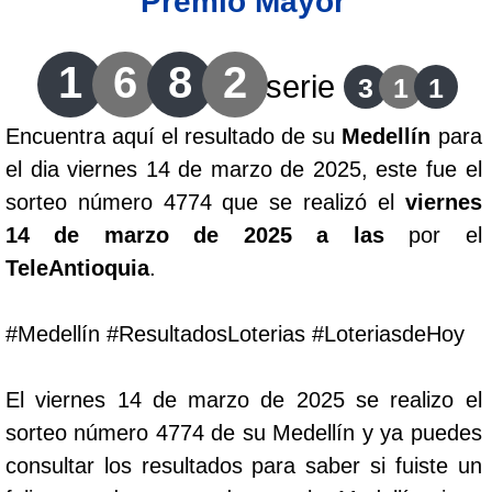
Premio Mayor
Lotería del Cauca
1
6
8
2
serie
3
1
1
Lotería de Boyaca
Encuentra aquí el resultado de su
Medellín
para
el dia viernes 14 de marzo de 2025, este fue el
Extra de Colombia
sorteo número 4774 que se realizó el
viernes
14 de marzo de 2025 a las
por el
Antioqueñita Día
TeleAntioquia
.
Antioqueñita Tarde
#Medellín #ResultadosLoterias #LoteriasdeHoy
Astro Sol
El viernes 14 de marzo de 2025 se realizo el
sorteo número 4774 de su Medellín y ya puedes
Astro Luna
consultar los resultados para saber si fuiste un