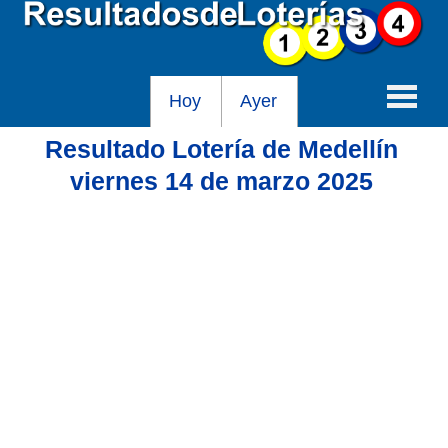
Hoy
Ayer
Resultado Lotería de Medellín
Baloto
viernes 14 de marzo 2025
Lotería de Cundinamarca
Lotería del Tolima
Lotería de la Cruz Roja
Lotería del Huila