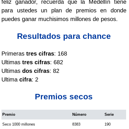
feliz ganador, recuerda que la Medellín tiene
Cafeterito Tarde
para ustedes un plan de premios en donde
puedes ganar muchisimos millones de pesos.
Cafeterito Noche
Resultados para chance
Caribeña Día
Primeras
tres cifras
: 168
Caribeña Noche
Ultimas
tres cifras
: 682
Ultimas
dos cifras
: 82
Chontico Día
Ultima
cifra
: 2
Chontico Noche
Premios secos
Culona día
Premio
Número
Serie
Seco 1000 millones
8383
190
Culona noche